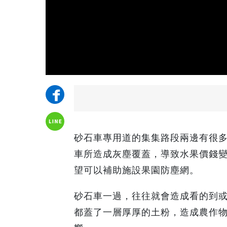
砂石車專用道的集集路段兩邊有很
車所造成灰塵覆蓋，導致水果價錢
望可以補助施設果園防塵網。
砂石車一過，往往就會造成看的到
都蓋了一層厚厚的土粉，造成農作