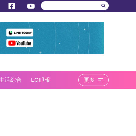
生活綜合
LO叩報
更多