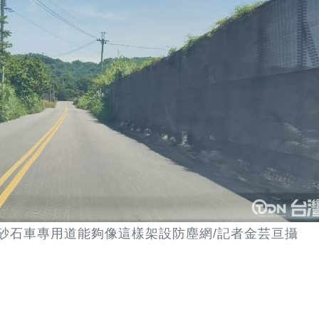
砂石車專用道能夠像這樣架設防塵網/記者金芸亘攝