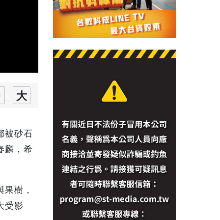
都被砂石
春麟，希
與果樹，
大受影