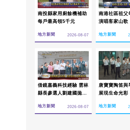
南投縣家用廚餘機補助
南港社區祖父
每戶最高領5千元
演唱客家山歌
地方新聞
地方新聞
2026-08-07
借鏡嘉義科技經驗 雲林
唐寶寶陶笛與
縣長參選人劉建國拋3
展現生命光彩
大產業政見
地方新聞
地方新聞
2026-08-07