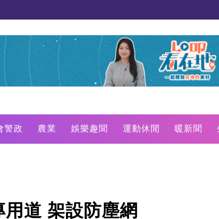
會警政
農業
娛樂趣聞
運動休閒
暖新聞
用道 架設防塵網