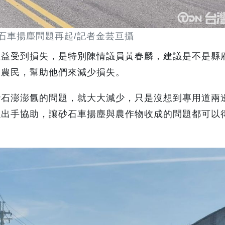
石車揚塵問題再起/記者金芸亘攝
權益受到損失，是特別陳情議員黃春麟，建議是不是縣
的農民，幫助他們來減少損失。
砂石澎澎氤的問題，就大大減少，只是沒想到專用道兩
以出手協助，讓砂石車揚塵與農作物收成的問題都可以