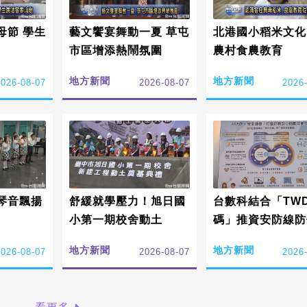
母節 學生
藝文饗宴舞動一夏 草屯
北港國小稻米文化
市區增添熱鬧氛圍
農村食農教育
地方新聞
地方新聞
2026-08-07
2026-08-07
2026
琴音飄揚
舒緩就學壓力！旭日國
台數科結合「TWD
小第一期校舍動土
碼」推資安防線防
訊
地方新聞
地方新聞
2026-08-07
2026-08-07
2026