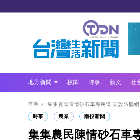
地方新聞
校園
時事
藝文
社
政治
財經
LO叩敲敲門
首頁
集集農民陳情砂石車專用道 架設防塵網
時事
農業
南投新聞
集集農民陳情砂石車專