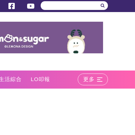
生活綜合
LO叩報
更多