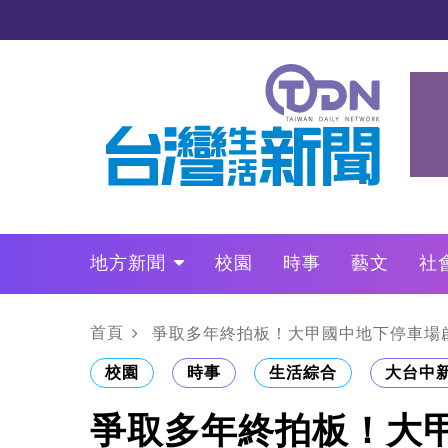
地方新聞
校園
時事
藝文
社
政治
財經
LO叩敲敲門
首頁
爭取多年終拍板！大甲國中地下停車場
校園
時事
生活綜合
大台中
爭取多年終拍板！大