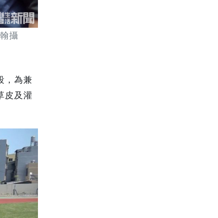
柏翰攝
段，為兼
草皮及灌