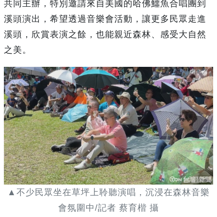
共同主辦，特別邀請來自美國的哈佛鱷魚合唱團到
溪頭演出，希望透過音樂會活動，讓更多民眾走進
溪頭，欣賞表演之餘，也能親近森林、感受大自然
之美。
▲不少民眾坐在草坪上聆聽演唱，沉浸在森林音樂
會氛圍中/記者 蔡育楷 攝