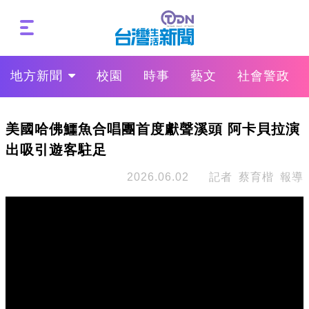
地方新聞
校園
時事
藝文
社會警政
美國哈佛鱷魚合唱團首度獻聲溪頭 阿卡貝拉演
出吸引遊客駐足
2026.06.02
記者 蔡育楷 報導