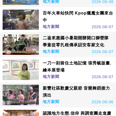
地方新聞
2026-08-08
百年火車站快閃 Kpop獵魔女團來台
中
地方新聞
2026-08-07
二崙來惠國小暑期開辦開口獅營隊
學童從零扎根傳承詔安客家文化
地方新聞
2026-08-07
一刀一刻留住土地記憶 張秀毓版畫.
繪本展登場
地方新聞
2026-08-07
新豐社區歡慶父親節 音樂舞蹈接力
演出
地方新聞
2026-08-06
認識地方生態.信仰 與調查團走進慶