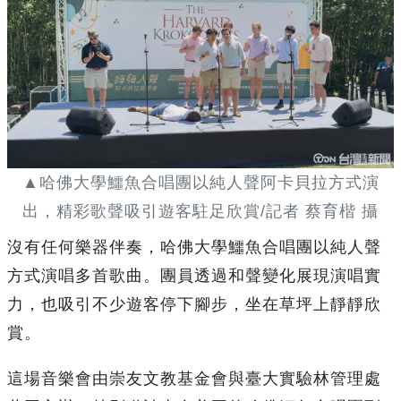
▲哈佛大學鱷魚合唱團以純人聲阿卡貝拉方式演
出，精彩歌聲吸引遊客駐足欣賞/記者 蔡育楷 攝
沒有任何樂器伴奏，哈佛大學鱷魚合唱團以純人聲
方式演唱多首歌曲。團員透過和聲變化展現演唱實
力，也吸引不少遊客停下腳步，坐在草坪上靜靜欣
賞。
這場音樂會由崇友文教基金會與臺大實驗林管理處