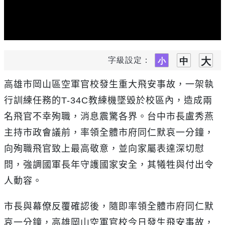
字級設定：
高雄市岡山區空軍官校發生重大飛安事故，一架執
行訓練任務的
T-34C
教練機墜毀於校區內，造成兩
名飛官不幸殉職，消息震驚各界。台中市長盧秀燕
主持市政會議前，率領全體市府同仁默哀一分鐘，
向殉職飛官致上最高敬意，並向家屬表達深切慰
問，強調國軍長年守護國家安全，其犧牲與付出令
人動容。
市長與幕僚反覆確認後，隨即率領全體市府同仁默
哀一分鐘，高雄岡山空軍官校今日發生飛安事故，