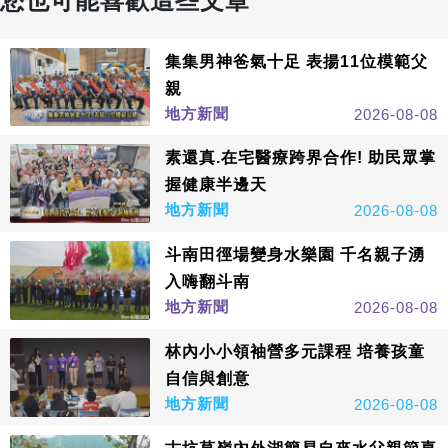
您也可能喜歡這些文章
集集男神爸氣十足 表揚11位模範父
親
地方新聞
2026-08-08
素還真.在宅醫療跨界合作! 助民眾掌
握健康半邊天
地方新聞
2026-08-08
斗南田徑場變身水樂園 千名親子湧
入嗨翻斗南
地方新聞
2026-08-08
林內小小領袖營多元課程 培養孩童
自信與創意
地方新聞
2026-08-08