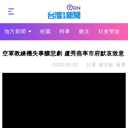
地方新聞
校園
時事
藝文
社會警政
空軍教練機失事釀悲劇 盧秀燕率市府默哀致意
2026.06.02
記者 楊宗桓 報導