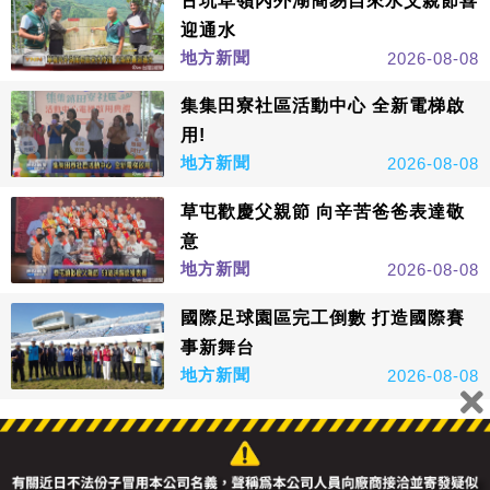
古坑草嶺內外湖簡易自來水父親節喜
迎通水
地方新聞
2026-08-08
集集田寮社區活動中心 全新電梯啟
用!
地方新聞
2026-08-08
草屯歡慶父親節 向辛苦爸爸表達敬
意
地方新聞
2026-08-08
國際足球園區完工倒數 打造國際賽
事新舞台
地方新聞
2026-08-08
看更多