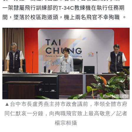
一架隸屬飛行訓練部的
T-34C
教練機在執行任務期
間，墜落於校區跑道頭，機上兩名飛官不幸殉職 。
▲台中市長盧秀燕主持市政會議前，率領全體市府
同仁默哀一分鐘，向殉職飛官致上最高敬意／記者
楊宗桓攝