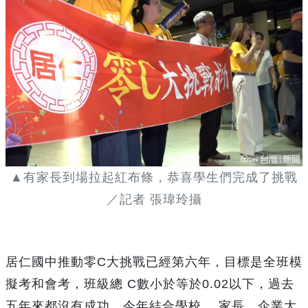
▲有家長到場拉起紅布條，恭喜學生們完成了挑戰
／記者 張瑋玲攝
居仁國中推動零C大挑戰已經第六年，目標是全班模
擬考和會考，班級總 C數小於等於0.02以下，過去
五年來都沒有成功，今年結合學校 、家長、企業大