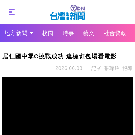
地方新聞
校園
時事
藝文
社會警政
居仁國中零C挑戰成功 達標班包場看電影
2026.06.03
記者 張瑋玲 報導