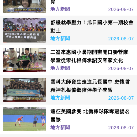
育
地方新聞
2026-08-07
舒緩就學壓力！旭日國小第一期校舍
動土
地方新聞
2026-08-07
二崙來惠國小暑期開辦開口獅營隊
學童從零扎根傳承詔安客家文化
地方新聞
2026-08-07
雲科大師資生走進元長國中 史懷哲
精神扎根偏鄉陪伴學子學習
地方新聞
2026-08-07
遠征美國參賽 北勢棒球隊奪冠揚名
國際
地方新聞
2026-08-07