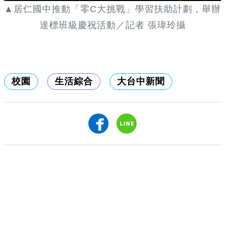
▲居仁國中推動「零C大挑戰」學習扶助計劃，舉辦
達標班級慶祝活動／記者 張瑋玲攝
校園
生活綜合
大台中新聞