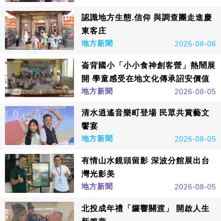
認識地方生態.信仰 與調查團走進慶
東客庄
地方新聞
2026-08-06
崙背國小「小小食神創客營」熱鬧展
開 學童感受在地文化傳承詔安價值
地方新聞
2026-08-05
清水逍遙音樂町登場 民眾共賞藝文
饗宴
地方新聞
2026-08-05
有情山水鏡頭留影 深波分館展出台
灣光影美
地方新聞
2026-08-05
北投成年禮「鑼響關渡」 開啟人生