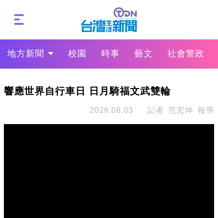
地方新聞
校園
時事
藝文
社會警政
響應世界自行車日 日月騎福文武雙輪
2026.06.03
記者 范宏坤 報導