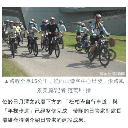
▲路程全長15公里，從向山遊客中心出發，沿路風
景美麗/記者 范宏坤 攝
位於日月潭文武廟下方的 「松柏崙自行車道」與
「年梯步道」已經整修完成，帶隊的日管處副處長
湯維堯特別介紹日管處的建設成果。