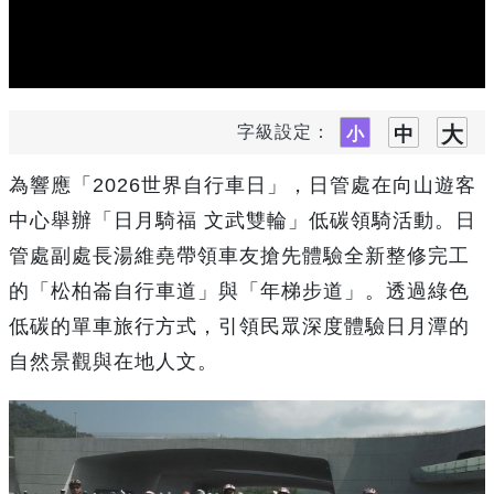
字級設定：
為響應「2026世界自行車日」，日管處在向山遊客
中心舉辦「日月騎福 文武雙輪」低碳領騎活動。日
管處副處長湯維堯帶領車友搶先體驗全新整修完工
的「松柏崙自行車道」與「年梯步道」。透過綠色
低碳的單車旅行方式，引領民眾深度體驗日月潭的
自然景觀與在地人文。