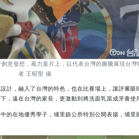
創意發想，風力葉片上，以代表台灣的圖騰展現台灣
者 王昭聖 攝
片設計，融入了台灣的特色，也在比賽場上，讓評審眼
話下，遠在台灣的家長，更激動到將洗面乳當成牙膏使
國中的在地優秀學子，埔里鎮公所特別公開表揚，埔里