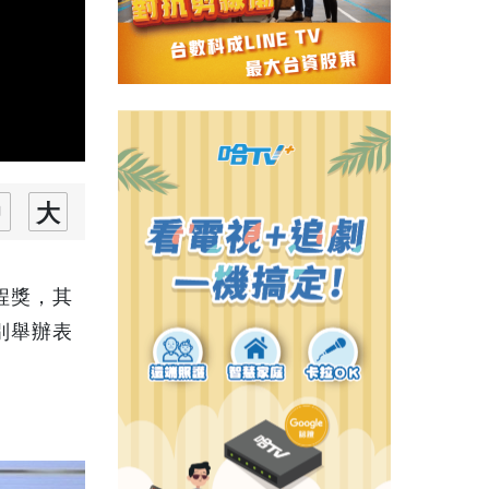
程獎，其
別舉辦表
。