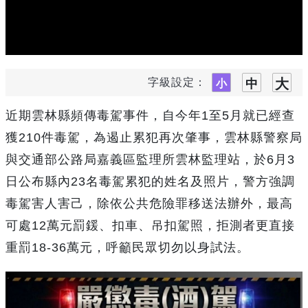
字級設定：
近期雲林縣頻傳毒駕事件，自今年1至5月就已經查
獲210件毒駕，為遏止累犯再次肇事，雲林縣警察局
與交通部公路局嘉義區監理所雲林監理站，於6月3
日公布縣內23名毒駕累犯的姓名及照片，警方強調
毒駕害人害己，除依公共危險罪移送法辦外，最高
可處12萬元罰鍰、扣車、吊扣駕照，拒測者更直接
重罰18-36萬元，呼籲民眾切勿以身試法。