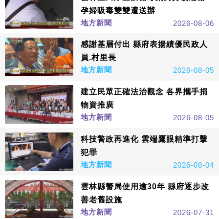
孕婦吸毒雙雙遭送辦
地方新聞
2026-08-06
感謝基層付出 縣府表揚績優民政人
員.村里長
地方新聞
2026-08-05
建立民眾正確法治觀念 各界攜手捐
物資推廣
地方新聞
2026-08-05
科技警政再進化 雲端鷹眼精準打擊
犯罪
地方新聞
2026-08-04
雲林縣警局使用逾30年 縣府逐步改
善老舊設施
地方新聞
2026-07-31