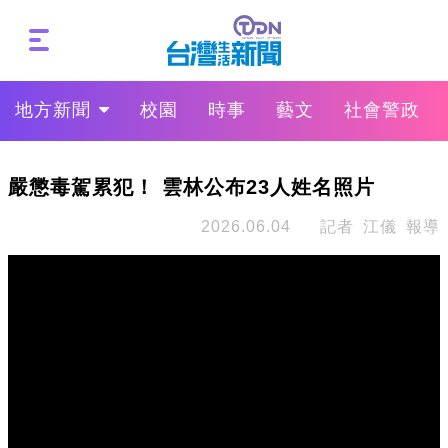
地方新聞
校園
時事
藝文
社會警政
嚴懲毒駕累犯！ 雲林公布23人姓名照片
2026.06.04
記者 江儀 報導