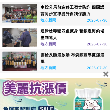
南投分局前進移工宿舍防詐 四國語
言同步宣導提升自我保護力
地方新聞
2026-07-30
通緝槍毒犯四處藏身 警鎖定海釣場
壓制逮人
地方新聞
2026-07-30
雲檢反賄選啟動 布袋戲宣導廉潔選
風
地方新聞
2026-07-30
看更多
鑫傳國際多媒體科技股份有限公司版權所有，非經授權，請
勿轉載本網站內容 © All Rights Reserved.