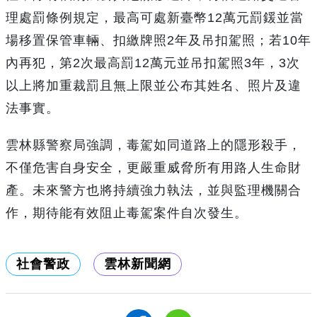
理處罰條例規定，最高可處新臺幣12萬元罰鍰並當
場移置保管車輛、扣繳牌照2年及吊扣駕照；若10年
內再犯，第2次最高罰12萬元並吊扣駕照3年，3次
以上將加重裁罰且無上限並公布其姓名、照片及違
法事實。
雲林縣警察局強調，毒駕如同道路上的隱形殺手，
不僅危害自身安全，更嚴重威脅所有用路人生命財
產。未來警方也將持續強力執法，並與監理機關合
作，期待能有效阻止毒駕案件自次發生。
社會警政
雲林新聞網