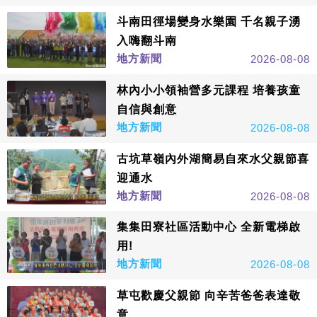
斗南田徑場變身水樂園 千名親子湧
入嗨翻斗南
地方新聞
2026-08-08
林內小小領袖營多元課程 培養孩童
自信與創意
地方新聞
2026-08-08
古坑草嶺內外湖簡易自來水父親節喜
迎通水
地方新聞
2026-08-08
集集田寮社區活動中心 全新電梯啟
用!
地方新聞
2026-08-08
草屯歡慶父親節 向辛苦爸爸表達敬
意