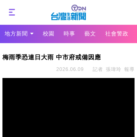
地方新聞
校園
時事
藝文
社會警政
梅雨季恐連日大雨 中市府戒備因應
2026.06.09
記者 張瑋玲 報導