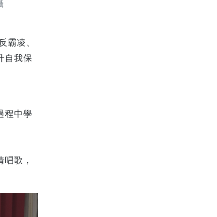
攝
反霸凌、
升自我保
過程中學
情唱歌，