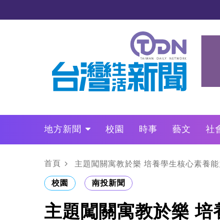
地方新聞
校園
時事
藝文
社
政治
財經
LO叩敲敲門
首頁
主題闖關寓教於樂 培養學生核心素養
校園
南投新聞
主題闖關寓教於樂 