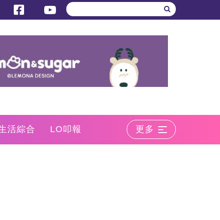
生活綜合
LO叩報
更多