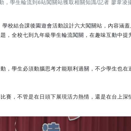
動，學生輪流到6站闖關站獲取相關知識/記者 廖韋凌
，學校結合課後園遊會活動設計六大闖關站，內容涵蓋
議題，全校七到九年級學生輪流闖關，在趣味互動中提
活動，學生必須動腦思考才能順利過關，不少學生也在
唱比賽，不管是在日頭下展現活力熱情，還是在台上深