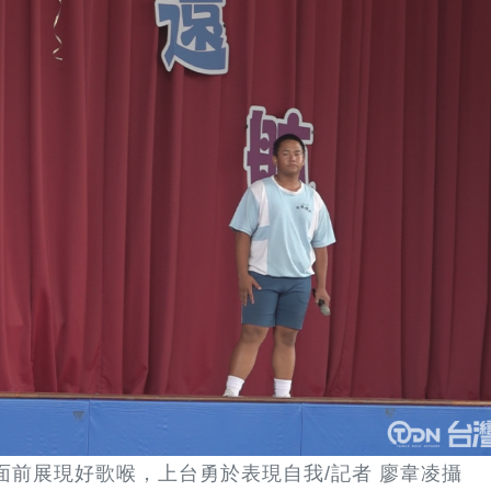
面前展現好歌喉，上台勇於表現自我/記者 廖韋凌攝