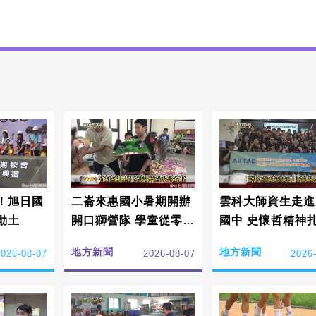
！旭日國
二崙來惠國小暑期開辦
雲科大師資生走進
動土
開口獅營隊 學童從零扎
國中 史懷哲精神
根傳承詔安客家文化
鄉陪伴學子學習
地方新聞
地方新聞
2026-08-07
2026-08-07
2026