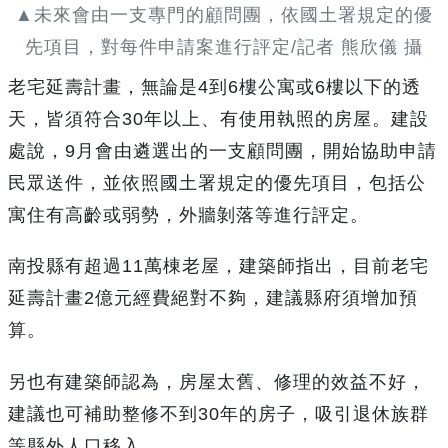
▲未來會由一支專門的顧問團，依國土署規定的優
先項目，對每件申請案進行評定/記者 熊欣儀 攝
老宅延壽計畫，無論是4到6樓公寓或6樓以下的透
天，皆須符合30年以上、有使用執照的房屋。建設
處說，9月會由遴選出的一支顧問團，開始協助申請
民眾送件，並依照國土署規定的優先項目，包括公
寓住有高齡或弱勢，外牆剝落等進行評定。
南投縣有超過11萬棟老屋，建築師指出，目前老宅
延壽計畫2億元經費絕對不夠，建議縣府須增加預
算。
另也有建築師認為，房屋太舊、修理的效益不好，
建議也可補助整修不到30年的房子，吸引退休族群
等縣外人口移入。