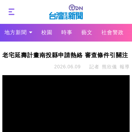
地方新聞
校園
時事
藝文
社會警政
老宅延壽計畫南投縣申請熱絡 審查條件引關注
2026.06.09
記者 熊欣儀 報導