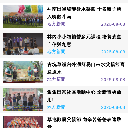
斗南田徑場變身水樂園 千名親子湧
入嗨翻斗南
地方新聞
2026-08-08
林內小小領袖營多元課程 培養孩童
自信與創意
地方新聞
2026-08-08
古坑草嶺內外湖簡易自來水父親節喜
迎通水
地方新聞
2026-08-08
集集田寮社區活動中心 全新電梯啟
用!
地方新聞
2026-08-08
草屯歡慶父親節 向辛苦爸爸表達敬
意