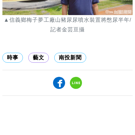
▲信義鄉梅子夢工廠山豬尿尿噴水裝置將憋尿半年/
記者金芸亘攝
時事
藝文
南投新聞