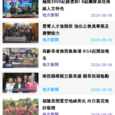
極限3000紀錄雲林! 8組團隊展現海
線人文特色
地方新聞
2026-08-06
雲菁人才進階班 強化公務員專業及
應變能力
地方新聞
2026-08-06
高齡長者換照集集場 8/14起開放報
名
地方新聞
2026-08-06
南投縣模範父親表揚 縣長祝福勉勵
地方新聞
2026-08-06
福隆里閒置空地綠美化 向日葵花海
好吸睛
地方新聞
2026-08-06