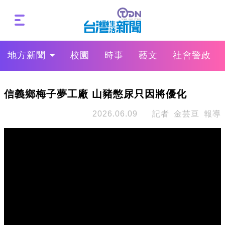
地方新聞
校園
時事
藝文
社會警政
信義鄉梅子夢工廠 山豬憋尿只因將優化
2026.06.09
記者 金芸亘 報導