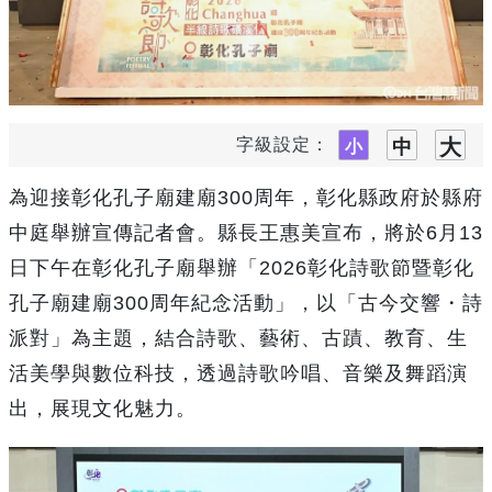
字級設定：
為迎接彰化孔子廟建廟300周年，彰化縣政府於縣府
中庭舉辦宣傳記者會。縣長王惠美宣布，將於6月13
日下午在彰化孔子廟舉辦「2026彰化詩歌節暨彰化
孔子廟建廟300周年紀念活動」，以「古今交響・詩
派對」為主題，結合詩歌、藝術、古蹟、教育、生
活美學與數位科技，透過詩歌吟唱、音樂及舞蹈演
出，展現文化魅力。