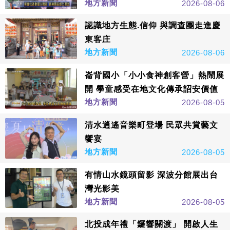
地方新聞
2026-08-06
認識地方生態.信仰 與調查團走進慶
東客庄
地方新聞
2026-08-06
崙背國小「小小食神創客營」熱鬧展
開 學童感受在地文化傳承詔安價值
地方新聞
2026-08-05
清水逍遙音樂町登場 民眾共賞藝文
饗宴
地方新聞
2026-08-05
有情山水鏡頭留影 深波分館展出台
灣光影美
地方新聞
2026-08-05
北投成年禮「鑼響關渡」 開啟人生