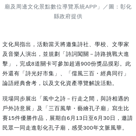
廟及周邊文化景點數位導覽系統APP」／圖：彰化
縣政府提供
文化局指出，活動當天將邀集詩社、學校、文學家
及音樂人演出，並規劃「詩詞闖關－詩路挑戰大進
擊」，完成8道關卡可參加超過900份獎品摸彩。此
外還有「詩光好市集」、「儒風三百・經典同行」
論語經典會考，以及文化資產導覽解說活動。
現場同步展出「風中之詩－行走之間，與詩相遇的
戶外詩意展」及「三百風華・藝繪孔子廟」寫生比
賽15件優勝作品，展期自6月13日至6月30日，邀請
民眾一同走進彰化孔子廟，感受300年文脈風華。