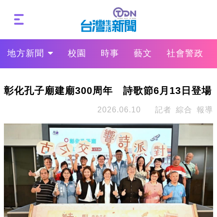
地方新聞
校園
時事
藝文
社會警政
彰化孔子廟建廟300周年 詩歌節6月13日登場
2026.06.10
記者 綜合 報導