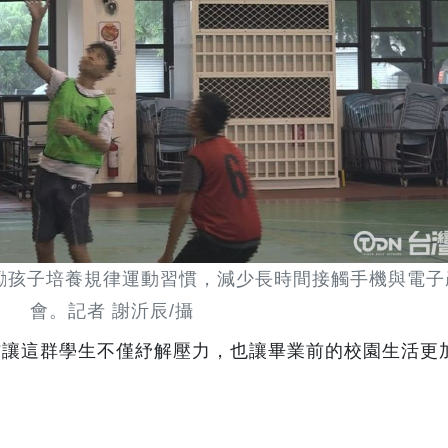
勵孩子培養規律運動習慣，減少長時間接觸手機與電子
會。記者 謝沂辰/攝
信讓這群學生不僅紓解壓力，也讓畢業前的校園生活更