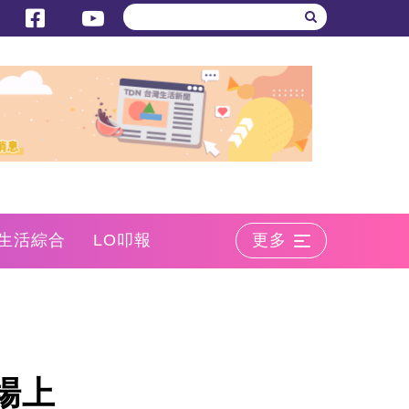
生活綜合
LO叩報
更多
場上