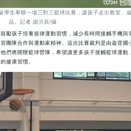
級學生舉辦一場三對三籃球比賽，讓孩子走出教室、遠
品。記者 謝沂辰/攝
，鼓勵孩子培養規律運動習慣，減少長時間接觸手機與
學習團隊合作與運動家精神。這次比賽裁判是由崙背國
間他們將開辦籃球營隊，希望讓更多孩子接觸籃球運動
用的健康習慣。