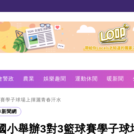
會警政
農業
娛樂趣聞
運動休閒
暖新聞
球賽學子球場上揮灑青春汗水
林新聞網
國小舉辦3對3籃球賽學子球