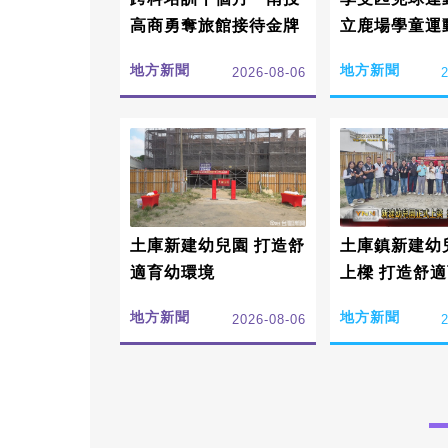
高商勇奪旅館接待金牌
立鹿場學童運
慣!
地方新聞
地方新聞
2026-08-06
土庫新建幼兒園 打造舒
土庫鎮新建幼
適育幼環境
上樑 打造舒
地方新聞
地方新聞
2026-08-06