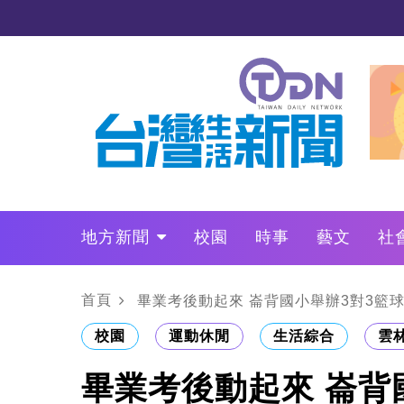
地方新聞
校園
時事
藝文
社
政治
財經
LO叩敲敲門
首頁
畢業考後動起來 崙背國小舉辦3對3籃
校園
運動休閒
生活綜合
雲
畢業考後動起來 崙背