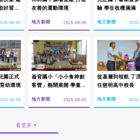
動好習
友善的運動環境
驗 學生收穫滿滿
地方新聞
地方新聞
2026-08-06
2026-08-06
2026
兒園正式
崙背國小「小小食神創
從基層到領航 丁
適育幼環境
客營」熱鬧展開 學童感
任慈明高中校長
受在地文化傳承詔安價
地方新聞
地方新聞
2026-08-05
2026-08-05
2026
值
看更多