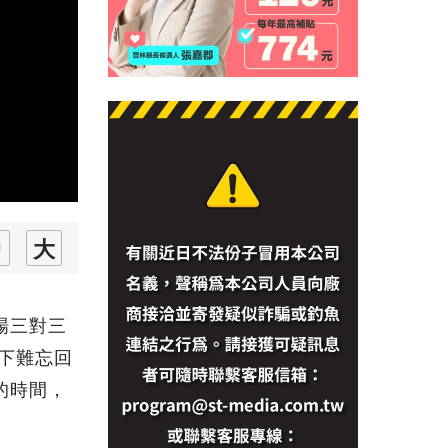
場三對三
下難忘回
的時間，