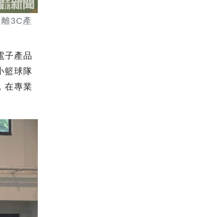
離3C產
電子產品
小籃球隊
，在專業