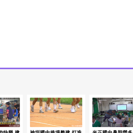
動快樂 建
神圳國中操場整建 打造
光正國中暑期營多