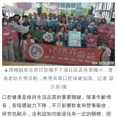
▲西螺鎮衛生所日前攜手下湳社區及吳厝國小，透
過老幼共學活動，教導長輩口腔保健知識。記者 謝
沂辰/攝
口腔健康是維持生活品質的重要關鍵。隨著年齡增
長，若咀嚼能力下降，不只影響飲食和營養吸收，
研究也顯示，這和認知功能退化有一定的關聯。因