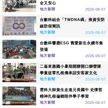
全又安心
地方新聞
2026-08-07
台數科結合「TWDNA碼」推資安防
線防假簡訊
地方新聞
2026-08-07
台數科響應ESG 舊愛新生永續市集
登場
地方新聞
2026-08-07
二崙來惠國小暑期開辦開口獅營隊
學童從零扎根傳承詔安客家文化
地方新聞
2026-08-07
雲科大師資生走進元長國中 史懷哲
精神扎根偏鄉陪伴學子學習
地方新聞
2026-08-07