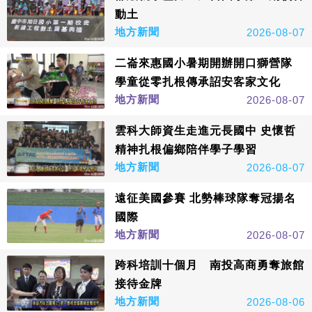
動土
地方新聞
2026-08-07
二崙來惠國小暑期開辦開口獅營隊
學童從零扎根傳承詔安客家文化
地方新聞
2026-08-07
雲科大師資生走進元長國中 史懷哲
精神扎根偏鄉陪伴學子學習
地方新聞
2026-08-07
遠征美國參賽 北勢棒球隊奪冠揚名
國際
地方新聞
2026-08-07
跨科培訓十個月 南投高商勇奪旅館
接待金牌
地方新聞
2026-08-06