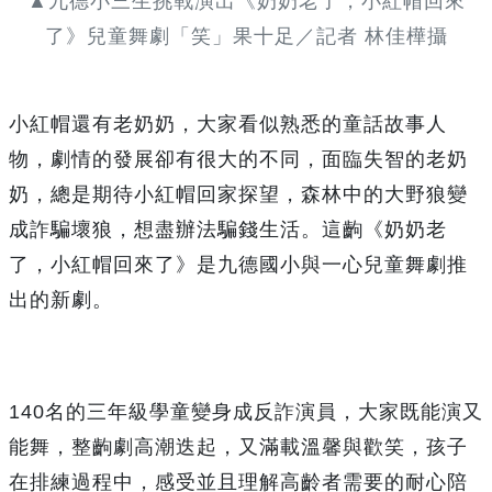
▲九德小三生挑戰演出《奶奶老了，小紅帽回來
了》兒童舞劇「笑」果十足／記者 林佳樺攝
小紅帽還有老奶奶，大家看似熟悉的童話故事人
物，劇情的發展卻有很大的不同，面臨失智的老奶
奶，總是期待小紅帽回家探望，森林中的大野狼變
成詐騙壞狼，想盡辦法騙錢生活。這齣《奶奶老
了，小紅帽回來了》是九德國小與一心兒童舞劇推
出的新劇。
140名的三年級學童變身成反詐演員，大家既能演又
能舞，整齣劇高潮迭起，又滿載溫馨與歡笑，孩子
在排練過程中，感受並且理解高齡者需要的耐心陪