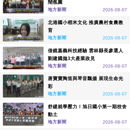
鬧氛圍
地方新聞
2026-08-07
北港國小稻米文化 推廣農村食農教
育
地方新聞
2026-08-07
借鏡嘉義科技經驗 雲林縣長參選人
劉建國拋3大產業政見
地方新聞
2026-08-07
唐寶寶陶笛與琴音飄揚 展現生命光
彩
地方新聞
2026-08-07
舒緩就學壓力！旭日國小第一期校舍
動土
地方新聞
2026-08-07