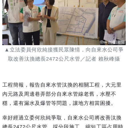
▲立法委員何欣純接獲民眾陳情，向自來水公司爭
取改善汰換總長2472公尺水管／記者 賴秋峰攝
工程簡報，報告自來水管汰換的相關工程，大元里
內元路及周邊巷弄部分自來水管線老舊，水壓不
穩，還有漏水及爆管等問題，讓地方相當困擾。
幸好經過立委何欣純爭取，自來水公司將改善汰換
總長2472公尺水管，採分段施工、縮短工區占用時