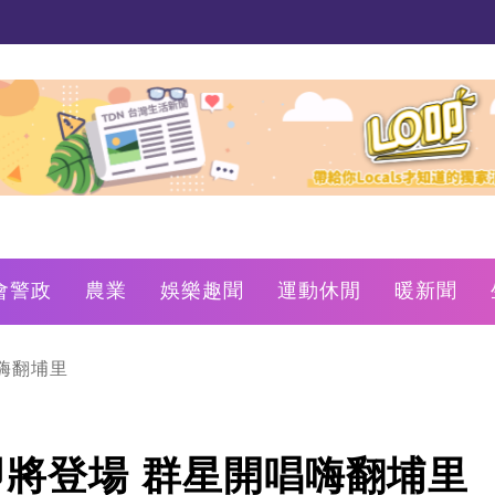
會警政
農業
娛樂趣聞
運動休閒
暖新聞
唱嗨翻埔里
節即將登場 群星開唱嗨翻埔里