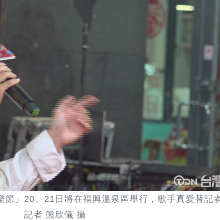
族音樂節」20、21日將在福興溫泉區舉行，歌手真愛替記
記者 熊欣儀 攝