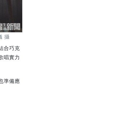
儀 攝
結合巧克
歌唱實力
也準備應