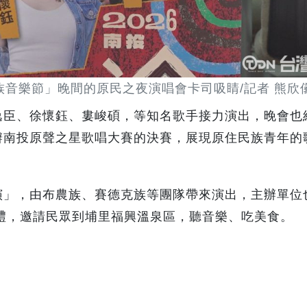
住民族音樂節」晚間的原民之夜演唱會卡司吸睛/記者 熊欣
逸臣、徐懷鈺、婁峻碩，等知名歌手接力演出，晚會也
辦南投原聲之星歌唱大賽的決賽，展現原住民族青年的
演」，由布農族、賽德克族等團隊帶來演出，主辦單位
好禮，邀請民眾到埔里福興溫泉區，聽音樂、吃美食。