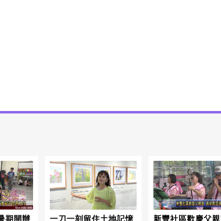
暑期開辦
一刀一刻留住土地記憶
新豐社區歡慶父親