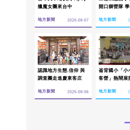
獵魔女團來台中
開口獅營隊 
根傳承詔安客
地方新聞
地方新聞
2026-08-07
認識地方生態.信仰 與
崙背國小「小
調查團走進慶東客庄
客營」熱鬧展
受在地文化傳
地方新聞
地方新聞
2026-08-06
值