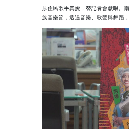
原住民歌手真愛，替記者會獻唱。南
族音樂節，透過音樂、歌聲與舞蹈