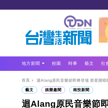
地方新聞
校園
時事
藝文
社
政治
財經
LO叩敲敲門
首頁
迴Alang原民音樂節即將登場 群星開
藝文
娛樂趣聞
南投新聞
迴Alang原民音樂