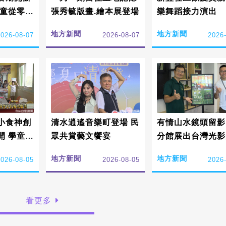
學童從零扎
張秀毓版畫.繪本展登場
樂舞蹈接力演出
家文化
地方新聞
地方新聞
2026-08-07
2026-08-07
2026
小食神創
清水逍遙音樂町登場 民
有情山水鏡頭留影
開 學童感
眾共賞藝文饗宴
分館展出台灣光影
承詔安價
地方新聞
地方新聞
2026-08-05
2026-08-05
2026
看更多