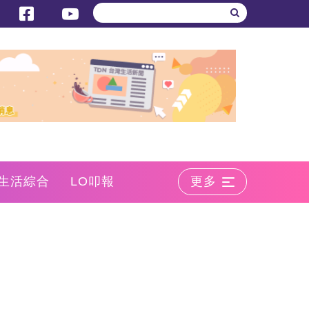
生活綜合
LO叩報
更多