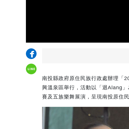
南投縣政府原住民族行政處辦理「20
興溫泉區舉行，活動以「迴Alan
賽及五族樂舞展演，呈現南投原住