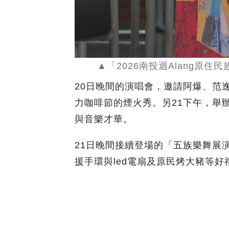
▲「2026南投迴Alang原
20日晚間的演唱會，邀請阿爆、范
力咖啡節的煙火秀。另21下午，舉
與音樂才華。
21日晚間接續登場的「五族樂舞展
援手環與led電扇及原民烤大豬等