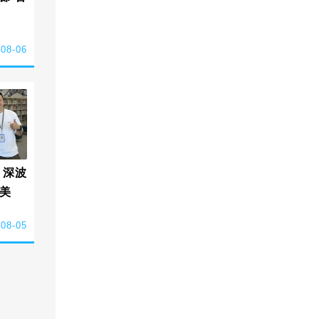
-08-06
 深波
美
-08-05