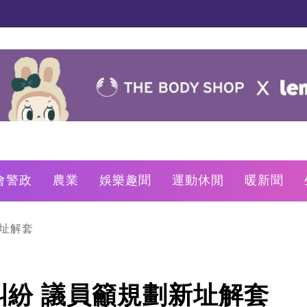
會警政
農業
娛樂趣聞
運動休閒
暖新聞
址解套
紛 議員籲規劃新址解套