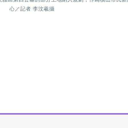
心／記者 李汶羲攝