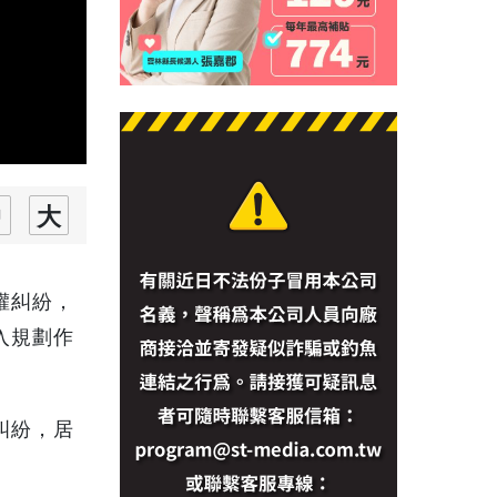
權糾紛，
入規劃作
糾紛，居