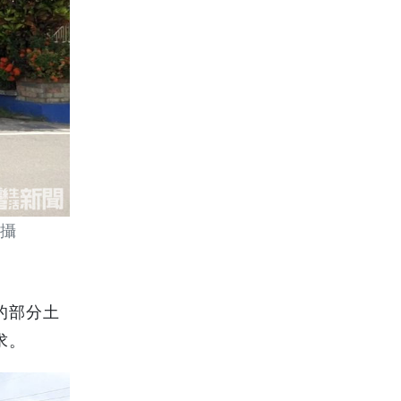
攝
的部分土
求。