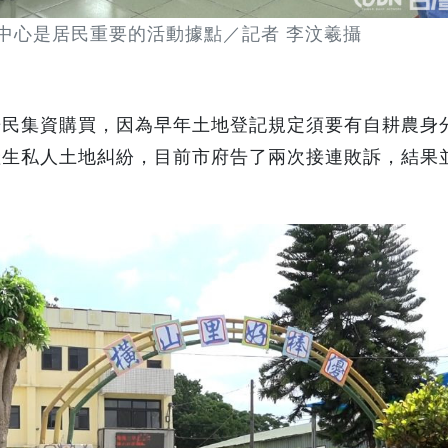
中心是居民重要的活動據點／記者 李汶羲攝
居民集資購買，因為早年土地登記規定須要有自耕農身
產生私人土地糾紛，目前市府告了兩次接連敗訴，結果
。