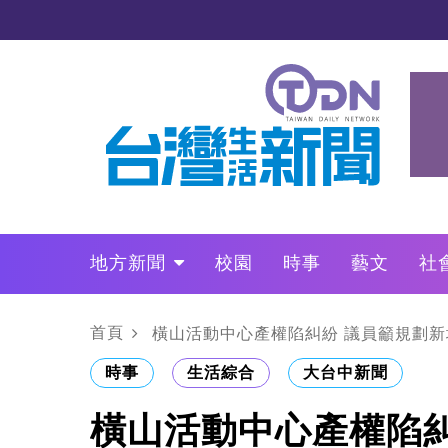
地方新聞
校園
時事
藝文
社
政治
財經
LO叩敲敲門
首頁
橫山活動中心產權陷糾紛 議員籲規劃新
時事
生活綜合
大台中新聞
橫山活動中心產權陷糾