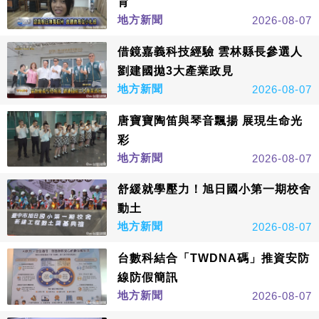
育
地方新聞
2026-08-07
借鏡嘉義科技經驗 雲林縣長參選人
劉建國拋3大產業政見
地方新聞
2026-08-07
唐寶寶陶笛與琴音飄揚 展現生命光
彩
地方新聞
2026-08-07
舒緩就學壓力！旭日國小第一期校舍
動土
地方新聞
2026-08-07
台數科結合「TWDNA碼」推資安防
線防假簡訊
地方新聞
2026-08-07