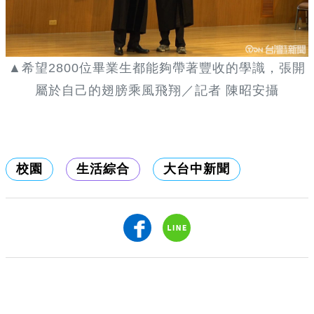
▲希望2800位畢業生都能夠帶著豐收的學識，張開
屬於自己的翅膀乘風飛翔／記者 陳昭安攝
校園
生活綜合
大台中新聞