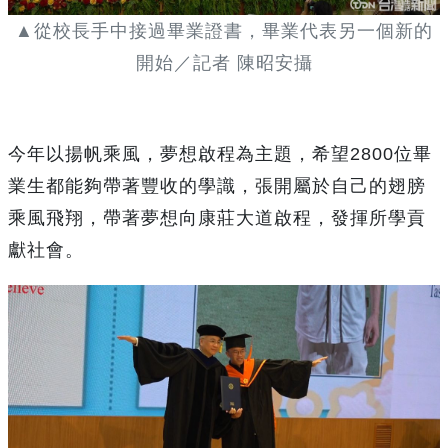
▲從校長手中接過畢業證書，畢業代表另一個新的
開始／記者 陳昭安攝
今年以揚帆乘風，夢想啟程為主題，希望2800位畢
業生都能夠帶著豐收的學識，張開屬於自己的翅膀
乘風飛翔，帶著夢想向康莊大道啟程，發揮所學貢
獻社會。