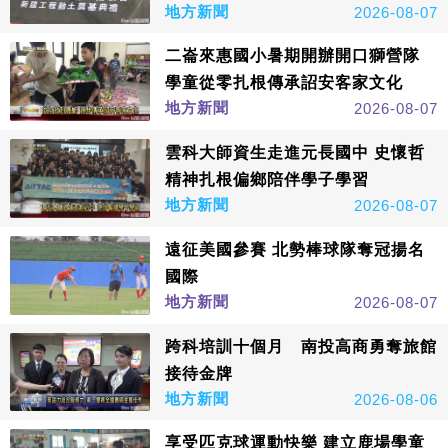
地方新聞
2026-08-07
二崙來惠國小暑期開辦開口獅營隊
學童從零扎根傳承詔安客家文化
地方新聞
2026-08-07
雲科大師資生走進元長國中 史懷哲
精神扎根偏鄉陪伴學子學習
地方新聞
2026-08-07
遠征美國參賽 北勢棒球隊奪冠揚名
國際
地方新聞
2026-08-07
跨科培訓十個月 南投高商勇奪旅館
接待金牌
地方新聞
2026-08-06
享受匹克球運動快樂 建立鹿場學童