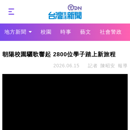
地方新聞
校園
時事
藝文
社會警政
朝陽校園驪歌響起 2800位學子踏上新旅程
2026.06.15
記者 陳昭安 報導