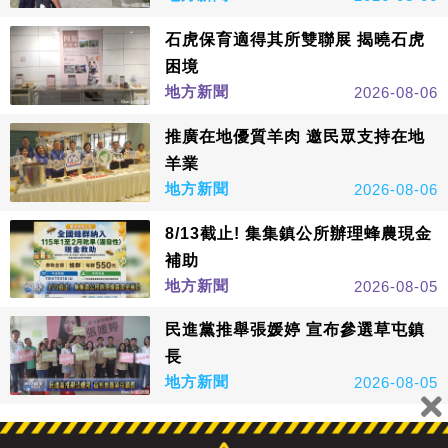
石虎保育適得其所雙聯展 揭曉石虎
困境
地方新聞
2026-08-06
推廣在地優質羊肉 邀民眾支持在地
羊業
地方新聞
2026-08-06
8/13截止! 集集鎮公所辦理蜂農現金
補助
地方新聞
2026-08-05
民進黨推舉張媛婷 宣布參選草屯鎮
長
地方新聞
2026-08-05
看更多