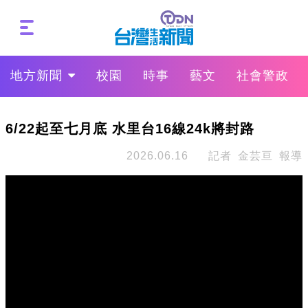
地方新聞
校園
時事
藝文
社會警政
6/22起至七月底 水里台16線24k將封路
2026.06.16
記者 金芸亘 報導