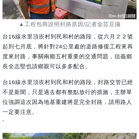
▲工程包商說明封路原因/記者金芸亘攝
台16線水里頂崁村到民和村的路段，從六月２２號
起到七月底，將針對24公里處的道路修復工程來再
度來封路，事關兩鄉五村重要的交通問題，信義鄉
長全志堅也請鄉親可以多多配合。
台16線水里頂崁村到民和村的路段，封路交管已經
不是新聞，只是過去都有整點放行的措施，主辦單
位強調這次因為地基重建將是完全封路，請用路人
一定要注意。
’