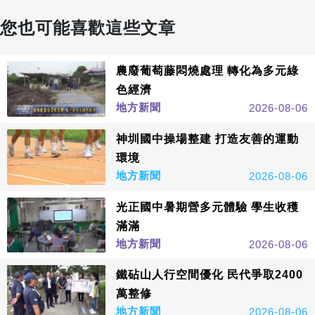
您也可能喜歡這些文章
農廢葡萄藤悶燒處理 轉化為多元綠
色經濟
地方新聞
2026-08-06
神圳國中操場整建 打造友善的運動
環境
地方新聞
2026-08-06
光正國中暑期營多元體驗 學生收穫
滿滿
地方新聞
2026-08-06
鐵砧山人行空間優化 民代爭取2400
萬整修
地方新聞
2026-08-06