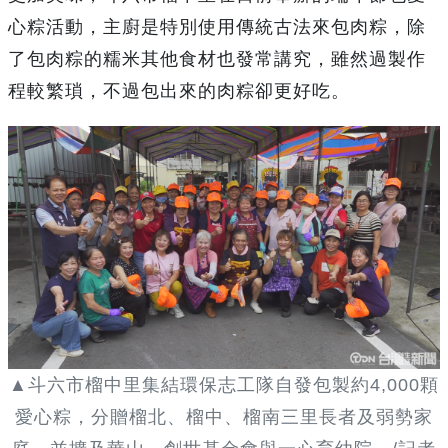
心粽活動，主廚是特別使用傳統古法來包肉粽，除
了包肉粽的糯米其他食材也發常講究，雖然過製作
程較繁瑣，不過包出來的肉粽卻更好吃。
▲斗六市榴中里集結環保志工隊自發包製約4,000顆
愛心粽，分贈榴北、榴中、榴南三里長者及弱勢家