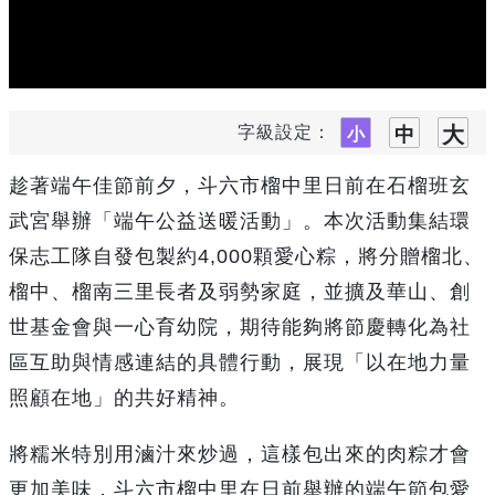
字級設定：
趁著端午佳節前夕，斗六市榴中里日前在石榴班玄
武宮舉辦「端午公益送暖活動」。本次活動集結環
保志工隊自發包製約4,000顆愛心粽，將分贈榴北、
榴中、榴南三里長者及弱勢家庭，並擴及華山、創
世基金會與一心育幼院，期待能夠將節慶轉化為社
區互助與情感連結的具體行動，展現「以在地力量
照顧在地」的共好精神。
將糯米特別用滷汁來炒過，這樣包出來的肉粽才會
更加美味，斗六市榴中里在日前舉辦的端午節包愛