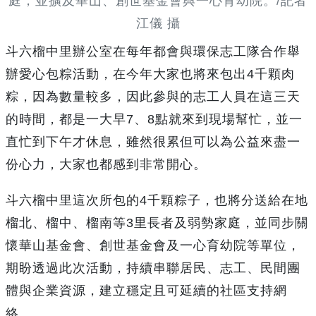
庭，並擴及華山、創世基金會與一心育幼院。/記者
江儀 攝
斗六榴中里辦公室在每年都會與環保志工隊合作舉
辦愛心包粽活動，在今年大家也將來包出4千顆肉
粽，因為數量較多，因此參與的志工人員在這三天
的時間，都是一大早7、8點就來到現場幫忙，並一
直忙到下午才休息，雖然很累但可以為公益來盡一
份心力，大家也都感到非常開心。
斗六榴中里這次所包的4千顆粽子，也將分送給在地
榴北、榴中、榴南等3里長者及弱勢家庭，並同步關
懷華山基金會、創世基金會及一心育幼院等單位，
期盼透過此次活動，持續串聯居民、志工、民間團
體與企業資源，建立穩定且可延續的社區支持網
絡。