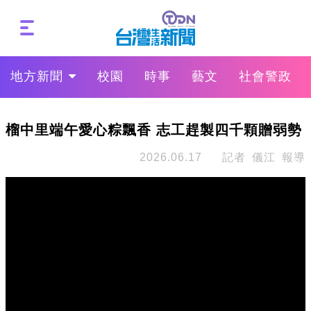
地方新聞
校園
時事
藝文
社會警政
榴中里端午愛心粽飄香 志工趕製四千顆贈弱勢
2026.06.17
記者 儀江 報導