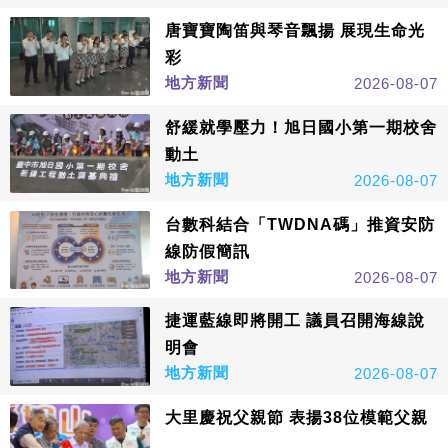
唐寶寶陶笛與琴音飄揚 展現生命光
彩
地方新聞
2026-08-07
舒緩就學壓力！旭日國小第一期校舍
動土
地方新聞
2026-08-07
台數科結合「TWDNA碼」推資安防
線防假簡訊
地方新聞
2026-08-07
捷運藍線即將開工 議員召開海線說
明會
地方新聞
2026-08-07
大里慶祝父親節 表揚38位模範父親