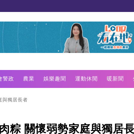
會警政
農業
娛樂趣聞
運動休閒
暖新聞
庭與獨居長者
肉粽 關懷弱勢家庭與獨居