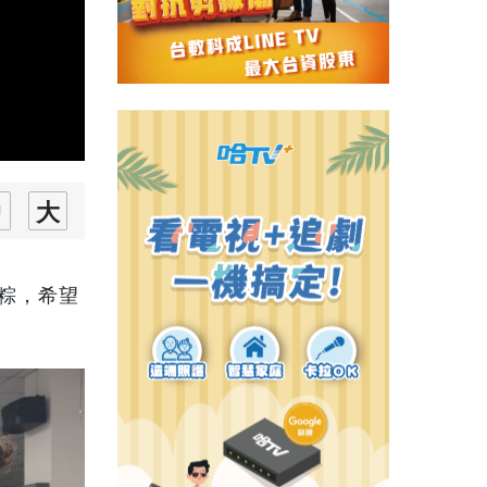
粽，希望
。