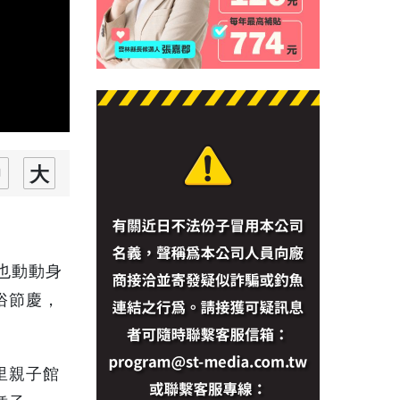
也動動身
俗節慶，
里親子館