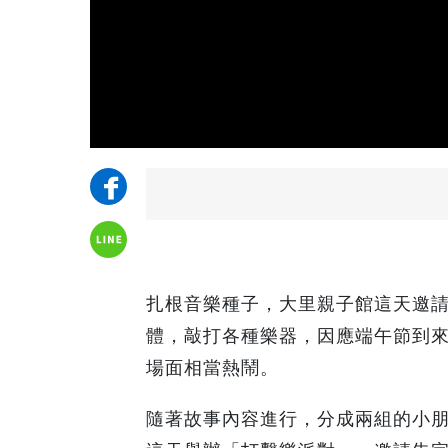
扎根音樂種子，大里親子館這天邀請
體，敲打各種樂器，因應端午節到
場面相當熱鬧。
隨著故事內容進行，分成兩組的小