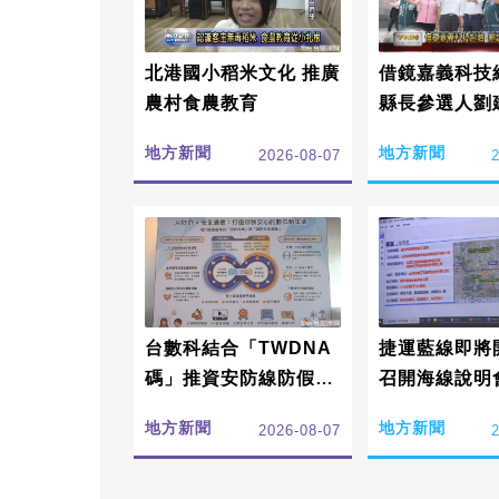
北港國小稻米文化 推廣
借鏡嘉義科技
農村食農教育
縣長參選人劉
大產業政見
地方新聞
地方新聞
2026-08-07
台數科結合「TWDNA
捷運藍線即將
碼」推資安防線防假簡
召開海線說明
訊
地方新聞
地方新聞
2026-08-07