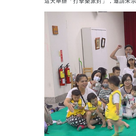
這天舉辦「打擊樂派對」，邀請朱