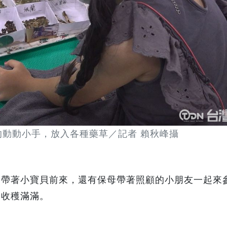
的動動小手，放入各種藥草／記者 賴秋峰攝
帶著小寶貝前來，還有保母帶著照顧的小朋友一起來參
是收穫滿滿。