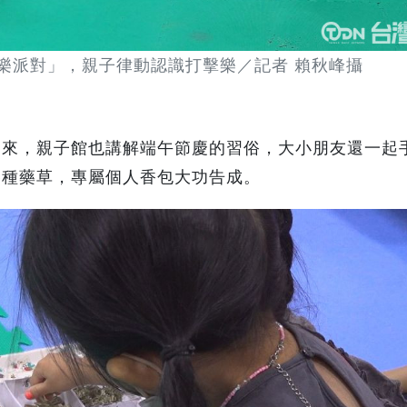
樂派對」，親子律動認識打擊樂／記者 賴秋峰攝
到來，親子館也講解端午節慶的習俗，大小朋友還一起
各種藥草，專屬個人香包大功告成。