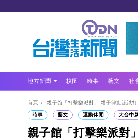
地方新聞
校園
時事
藝文
社
政治
財經
LO叩敲敲門
首頁
親子館「打擊樂派對」 親子律動認識打
時事
藝文
運動休閒
大台中
親子館「打擊樂派對」