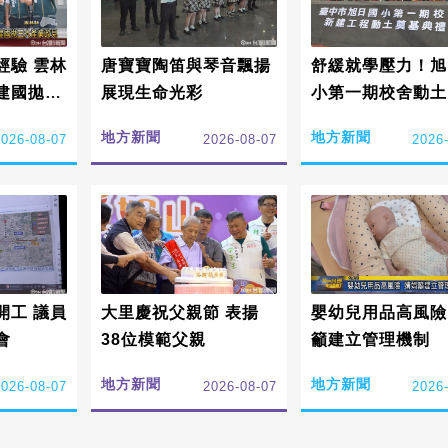
經驗 雲林
唐寶寶陶笛與琴音飄揚
舒緩就學壓力！旭
建國拋3
展現生命光彩
小第一期校舍動土
地方新聞
地方新聞
2026-08-07
2026-08-07
2026
開工 議員
大里慶祝父親節 表揚
嬰幼兒用品高風險
會
38位模範父親
籲建立管理機制
地方新聞
地方新聞
2026-08-07
2026-08-07
2026