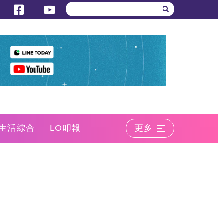
生活綜合
LO叩報
更多