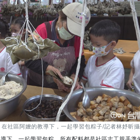
，在社區阿嬤的教導下，一起學習包粽子/記者林妤昕攝
教導下，一起學習包粽，所有配料都是社區志工親手準