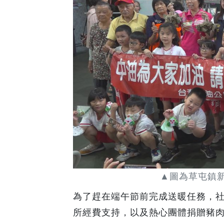
▲圖為草屯鎮
為了趕在端午節前完成送暖任務，
所經費支持，以及熱心團體捐贈豬