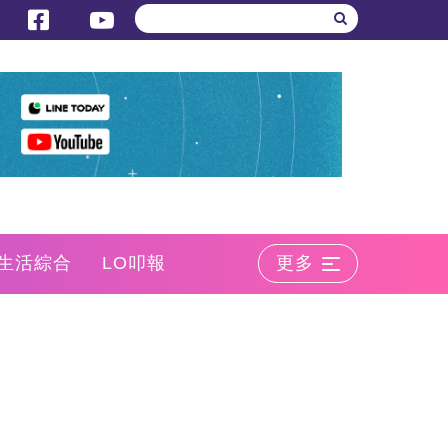
生活綜合
LO叩報
更多