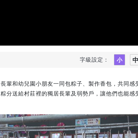
字級設定：
請長輩和幼兒園小朋友一同包粽子、製作香包，共同感
綁粽分送給村莊裡的獨居長輩及弱勢戶，讓他們也能感