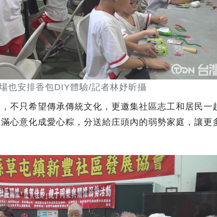
場也安排香包DIY體驗/記者林妤昕攝
動，不只希望傳承傳統文化，更邀集社區志工和居民一
滿滿心意化成愛心粽，分送給庄頭內的弱勢家庭，讓更