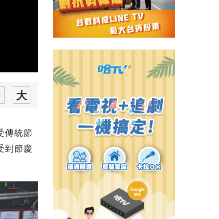
受傳統節
受到節慶