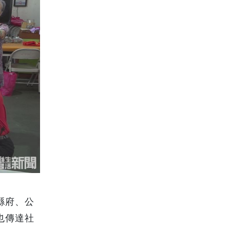
縣府、公
也傳達社