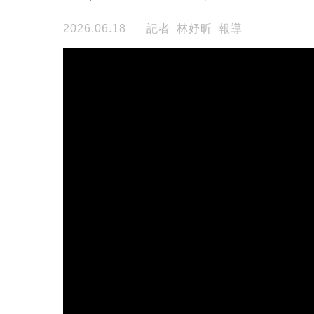
2026.06.18
記者 林妤昕 報導