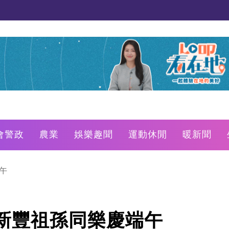
會警政
農業
娛樂趣聞
運動休閒
暖新聞
午
新豐祖孫同樂慶端午