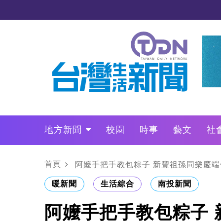
地方新聞
校園
時事
藝文
社
政治
財經
LO叩敲敲門
首頁
阿嬤手把手教包粽子 新豐祖孫同樂慶端
暖新聞
生活綜合
南投新聞
阿嬤手把手教包粽子 