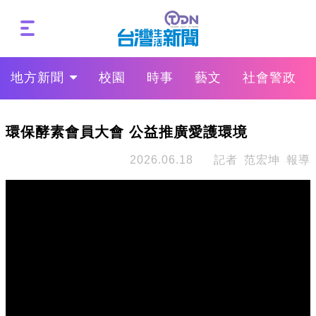
地方新聞
校園
時事
藝文
社會警政
環保酵素會員大會 公益推廣愛護環境
2026.06.18
記者 范宏坤 報導