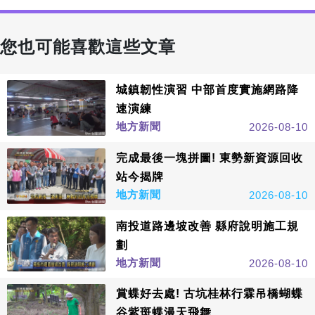
您也可能喜歡這些文章
城鎮韌性演習 中部首度實施網路降
速演練
地方新聞
2026-08-10
完成最後一塊拼圖! 東勢新資源回收
站今揭牌
地方新聞
2026-08-10
南投道路邊坡改善 縣府說明施工規
劃
地方新聞
2026-08-10
賞蝶好去處! 古坑桂林行霖吊橋蝴蝶
谷紫斑蝶漫天飛舞