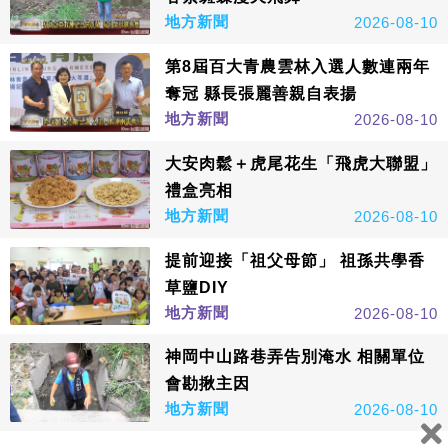
地方新聞
2026-08-10
第8屆百大青農雲林入選人數連兩年
奪冠 縣長張麗善親自表揚
地方新聞
2026-08-10
大安肉鬆＋虎尾花生「飛虎大聯盟」
禮盒亮相
地方新聞
2026-08-10
提前迎接「祖父母節」 祖孫共學香
草鹽DIY
地方新聞
2026-08-10
神岡中山路巷弄告別淹水 相關單位
會勘揪主因
地方新聞
2026-08-10