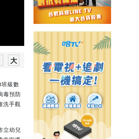
3班級數
病毒預防
確洗手觀
市立幼兒