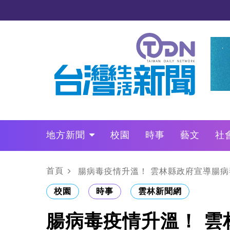
地方新聞
校園
時事
藝文
社
政治
財經
LO叩敲敲門
首頁
腸病毒疫情升溫！ 雲林縣政府宣導腸病
校園
時事
雲林新聞網
腸病毒疫情升溫！ 雲