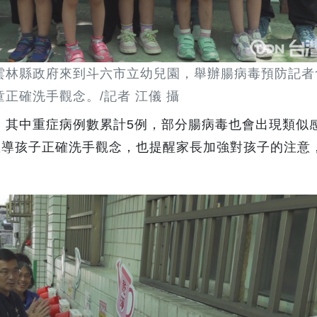
雲林縣政府來到斗六市立幼兒園，舉辦腸病毒預防記者
童正確洗手觀念。/記者 江儀 攝
個，其中重症病例數累計5例，部分腸病毒也會出現類似
教導孩子正確洗手觀念，也提醒家長加強對孩子的注意