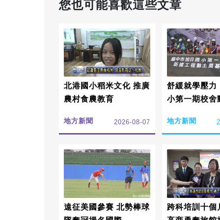
您也可能喜歡這些文章
北港國小稻米文化 推廣
舒緩就學壓力
農村食農教育
小第一期校舍
地方新聞
地方新聞
2026-08-07
遠征美國參賽 北勢棒球
跨科培訓十個