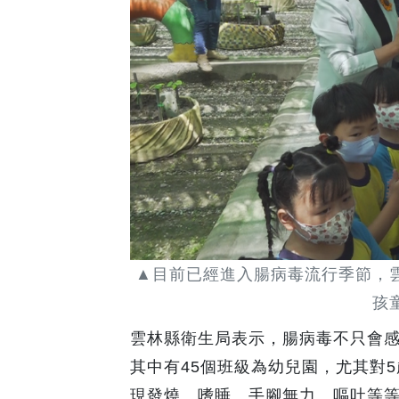
▲目前已經進入腸病毒流行季節，
孩
雲林縣衛生局表示，腸病毒不只會感
其中有45個班級為幼兒園，尤其對
現發燒、嗜睡、手腳無力、嘔吐等