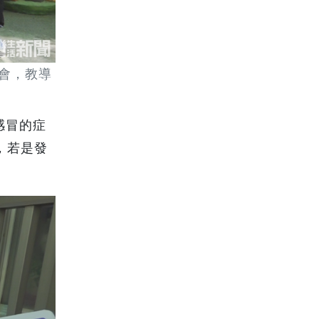
會，教導
感冒的症
，若是發