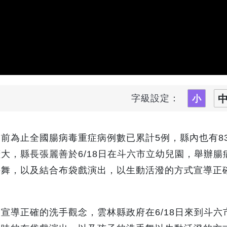
字級設定：
前為止全國腸病毒重症病例數已累計5例，縣內也有8
大，縣長張麗善於6/18日在斗六市立幼兒園，舉辦腸
手舞，以及結合布袋戲演出，以生動活潑的方式宣導正
宣導正確的洗手觀念，雲林縣政府在6/18日來到斗六