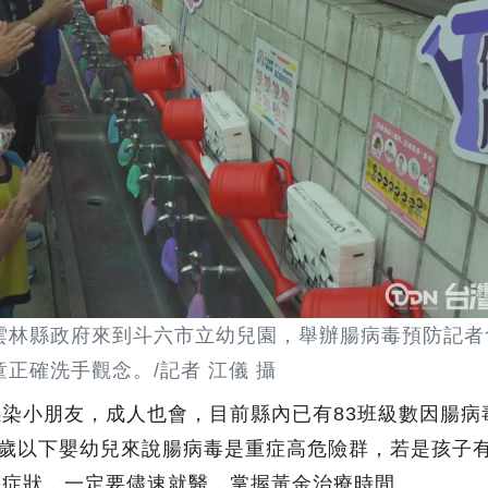
雲林縣政府來到斗六市立幼兒園，舉辦腸病毒預防記者
童正確洗手觀念。/記者 江儀 攝
染小朋友，成人也會，目前縣內已有83班級數因腸病
5歲以下嬰幼兒來說腸病毒是重症高危險群，若是孩子
等症狀，一定要儘速就醫，掌握黃金治療時間。