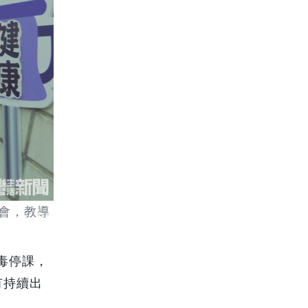
會，教導
毒停課，
有持續出