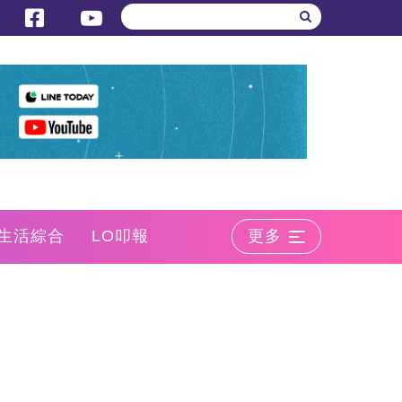
生活綜合
LO叩報
更多