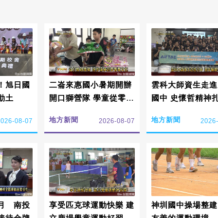
！旭日國
二崙來惠國小暑期開辦
雲科大師資生走進
動土
開口獅營隊 學童從零扎
國中 史懷哲精神
根傳承詔安客家文化
鄉陪伴學子學習
地方新聞
地方新聞
2026-08-07
2026-08-07
2026
月 南投
享受匹克球運動快樂 建
神圳國中操場整建