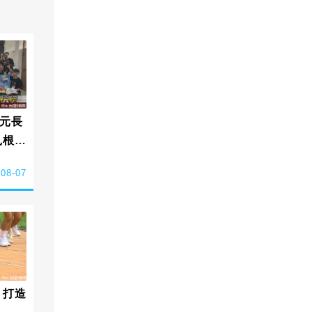
元長
扎根偏
-08-07
 打造