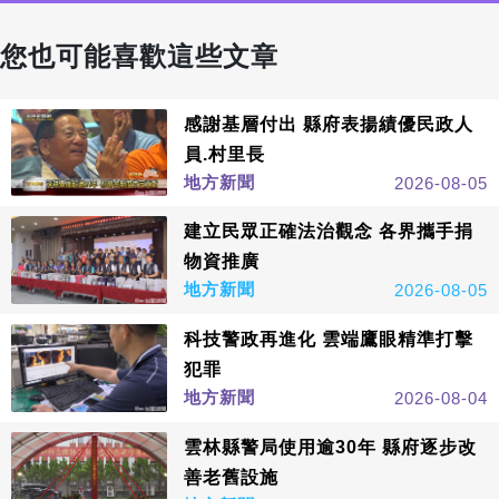
您也可能喜歡這些文章
感謝基層付出 縣府表揚績優民政人
員.村里長
地方新聞
2026-08-05
建立民眾正確法治觀念 各界攜手捐
物資推廣
地方新聞
2026-08-05
科技警政再進化 雲端鷹眼精準打擊
犯罪
地方新聞
2026-08-04
雲林縣警局使用逾30年 縣府逐步改
善老舊設施