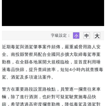
字級設定：
近期毒駕與酒駕肇事案件頻傳，嚴重威脅用路人安
全。南投縣警察局配合全國同步擴大取締毒駕專案
勤務，在全縣各地展開大規模臨檢，並首度利用唾
液毒品快篩，提升查緝效率，短短4小時內就查獲毒
駕、酒駕及多項違法案件。
警方在重要路段設置路檢點，員警逐一攔查往來車
輛，除了進行酒測，也針對可疑駕駛實施毒品快
篩，希望透過高密度攔查勤務，降低毒駕及酒駕對