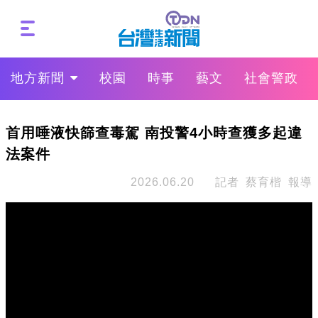
地方新聞
校園
時事
藝文
社會警政
首用唾液快篩查毒駕 南投警4小時查獲多起違
法案件
2026.06.20
記者 蔡育楷 報導