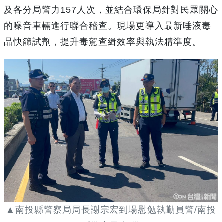
及各分局警力157人次，並結合環保局針對民眾關心
的噪音車輛進行聯合稽查。現場更導入最新唾液毒
品快篩試劑，提升毒駕查緝效率與執法精準度。
▲南投縣警察局局長謝宗宏到場慰勉執勤員警/南投