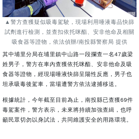
▲警方查獲疑似吸毒駕駛，現場利用唾液毒品快篩
試劑進行檢測，並查扣依托咪酯、安非他命及相關
吸食器等證物，依法偵辦/南投縣警察局 提供
其中埔里分局在埔里鎮中山路一段攔查一名47歲梁
姓男子，警方在車內查獲依托咪酯、安非他命及吸
食器等證物，經現場唾液快篩呈陽性反應，男子也
坦承吸毒後駕車，當場遭警方依法逮捕移送。
根據統計，今年截至目前為止，南投縣已查獲69件
毒駕案件，警方表示，未來將持續加強查緝，也呼
籲民眾切勿以身試法，共同維護安全的用路環境。