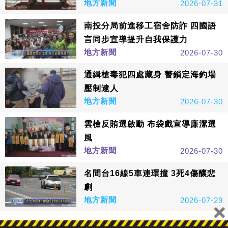
地方新聞
2026-07-31
南投分局前進移工宿舍防詐 四國語
言同步宣導提升自我保護力
地方新聞
2026-07-30
通緝槍毒犯四處藏身 警鎖定海釣場
壓制逮人
地方新聞
2026-07-30
雲檢反賄選啟動 布袋戲宣導廉潔選
風
地方新聞
2026-07-30
名間台16線5車連環撞 3死4傷釀悲
劇
地方新聞
2026-07-29
看更多