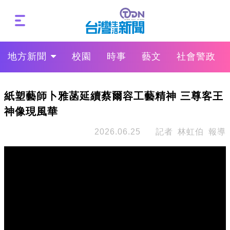
地方新聞
校園
時事
藝文
社會警政
紙塑藝師卜雅菡延續蔡爾容工藝精神 三尊客王
神像現風華
2026.06.25
記者 林虹伯 報導