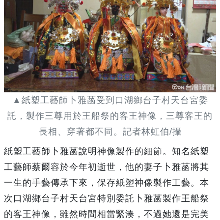
▲紙塑工藝師卜雅菡受到口湖鄉台子村天台宮委
託，製作三尊用於王船祭的客王神像，三尊客王的
長相、穿著都不同。記者林虹伯/攝
紙塑工藝師卜雅菡說明神像製作的細節。知名紙塑
工藝師蔡爾容於今年初逝世，他的妻子卜雅菡將其
一生的手藝傳承下來，保存紙塑神像製作工藝。本
次口湖鄉台子村天台宮特別委託卜雅菡製作王船祭
的客王神像，雖然時間相當緊湊，不過她還是完美