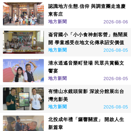
認識地方生態.信仰 與調查團走進慶
東客庄
地方新聞
2026-08-06
崙背國小「小小食神創客營」熱鬧展
開 學童感受在地文化傳承詔安價值
地方新聞
2026-08-05
清水逍遙音樂町登場 民眾共賞藝文
饗宴
地方新聞
2026-08-05
有情山水鏡頭留影 深波分館展出台
灣光影美
地方新聞
2026-08-05
北投成年禮「鑼響關渡」 開啟人生
新篇章