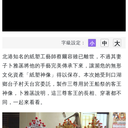
字級設定：
北港知名的紙塑工藝師蔡爾容雖已離世，不過其妻
子卜雅菡將他的手藝完美傳承下來，讓瀕危的無形
文化資產「紙塑神像」得以保存。本次她受到口湖
鄉台子村天台宮委託，製作三尊用於王船祭的客王
神像，卜雅菡說明，這三尊客王的長相、穿著都不
同，一起來看看。