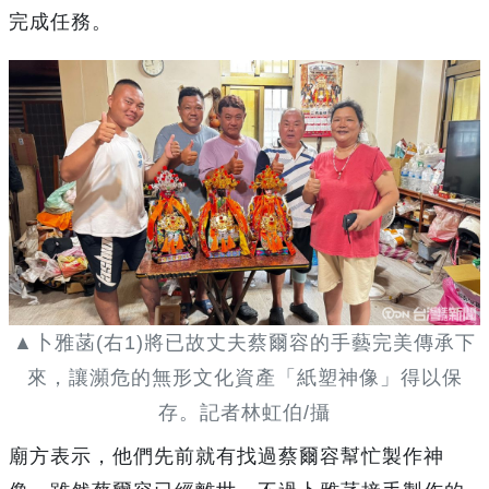
完成任務。
▲卜雅菡(右1)將已故丈夫蔡爾容的手藝完美傳承下
來，讓瀕危的無形文化資產「紙塑神像」得以保
存。記者林虹伯/攝
廟方表示，他們先前就有找過蔡爾容幫忙製作神