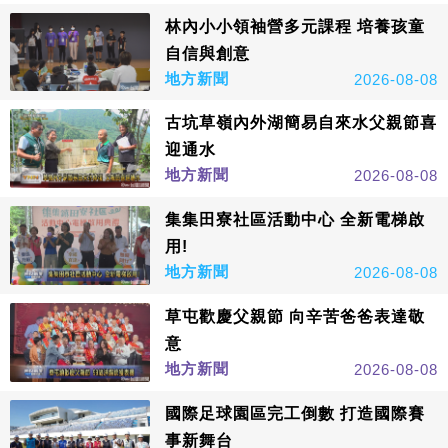
林內小小領袖營多元課程 培養孩童
自信與創意
地方新聞
2026-08-08
古坑草嶺內外湖簡易自來水父親節喜
迎通水
地方新聞
2026-08-08
集集田寮社區活動中心 全新電梯啟
用!
地方新聞
2026-08-08
草屯歡慶父親節 向辛苦爸爸表達敬
意
地方新聞
2026-08-08
國際足球園區完工倒數 打造國際賽
事新舞台