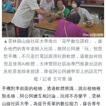
▲雲林縣山線社區大學推出「花甲數位課程」，媒
合他們的青年老師入社區，教阿公阿嬤「玩」智慧
型手機，不只是打電話跟用社群軟體，還教如何拍
照及使用Ai軟體，大埤豐田社區由專門推廣台語的
吳乾景老師來授課，降低阿公阿嬤學習上的語言門
檻 / 記者 王可萱 攝
手機對準前面的植物，透過軟體辨識，跳出植物種
類名稱，阿公阿嬤互相討論，玩得不亦樂乎，雲林
山線社區大學，為提升長輩的數位能力，媒合青年