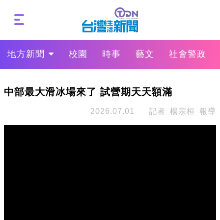
地方新聞
校園
時事
藝文
社會警政
中部最大滑冰場來了 試營期天天額滿
2026.07.01
記者 楊宗桓 報導