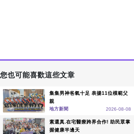
您也可能喜歡這些文章
集集男神爸氣十足 表揚11位模範父
親
地方新聞
2026-08-08
素還真.在宅醫療跨界合作! 助民眾掌
握健康半邊天