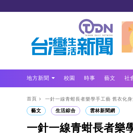
地方新聞
校園
時事
藝文
社
政治
財經
LO叩敲敲門
首頁
一針一線青蚶長者樂學手工藝 舊衣化身
藝文
生活綜合
雲林新聞網
一針一線青蚶長者樂學