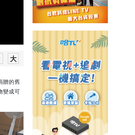
捐贈的舊
物變成可