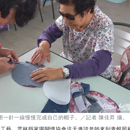
用一針一線慢慢完成自己的帽子。／記者 陳佳昇 攝。
手工藝，雲林縣家園關懷協會這天邀請老師來到青蚶照