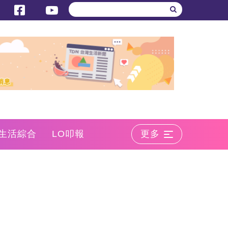
生活綜合
LO叩報
更多