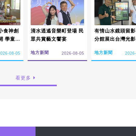
小食神創
清水逍遙音樂町登場 民
有情山水鏡頭留影
開 學童感
眾共賞藝文饗宴
分館展出台灣光影
承詔安價
地方新聞
地方新聞
2026-08-05
2026-08-05
2026
看更多