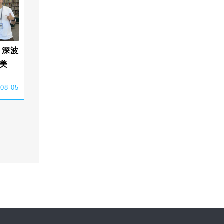
 深波
美
-08-05