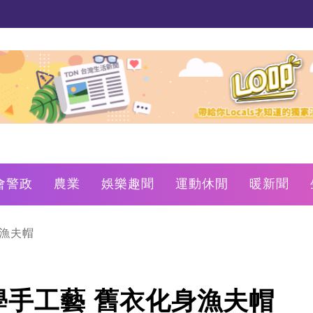
會警政
農業
娛樂趣聞
運動休閒
暖新聞
漁夫帽
手工藝 舊衣化身漁夫帽