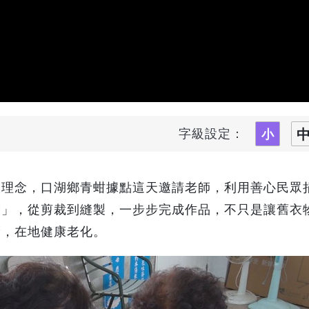
字級設定：
的理念，口湖鄉青蚶據點這天邀請老師，利用善心民眾
帽」，從剪裁到縫製，一步步完成作品，不只是讓舊衣
腦，在地健康老化。