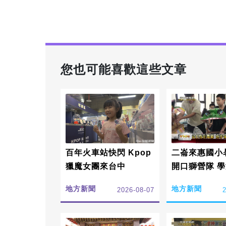
您也可能喜歡這些文章
百年火車站快閃 Kpop
二崙來惠國小
獵魔女團來台中
開口獅營隊 
根傳承詔安客
地方新聞
地方新聞
2026-08-07