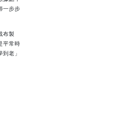
師一步步
裁布製
是平常時
學到老」