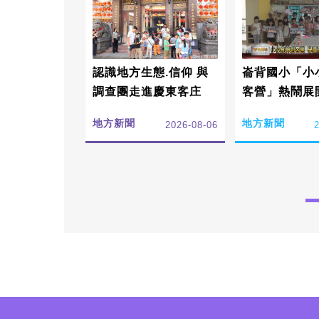
認識地方生態.信仰 與
崙背國小「小
調查團走進慶東客庄
客營」熱鬧展
受在地文化傳
地方新聞
地方新聞
2026-08-06
值