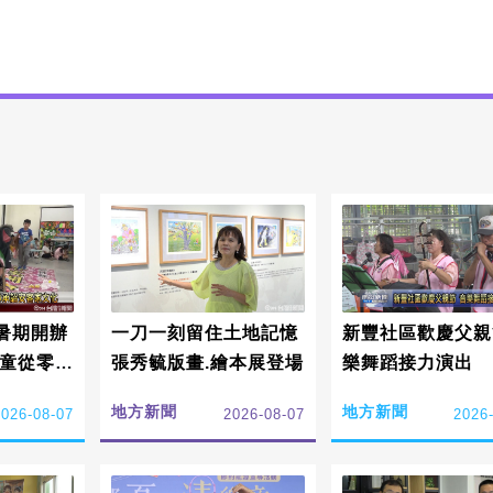
暑期開辦
一刀一刻留住土地記憶
新豐社區歡慶父親
學童從零扎
張秀毓版畫.繪本展登場
樂舞蹈接力演出
家文化
地方新聞
地方新聞
2026-08-07
2026-08-07
2026