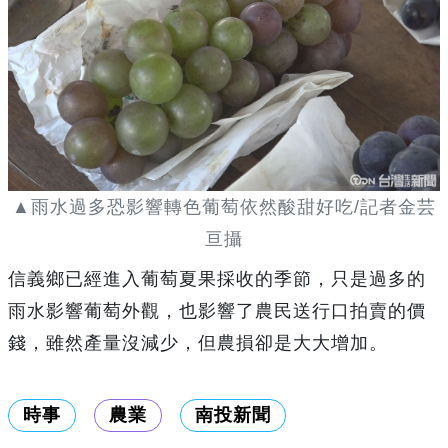
▲雨水過多恐影響轉色葡萄依然酸甜好吃/記者金芸
亘攝
信義鄉已經進入葡萄夏果採收的季節，只是過多的
雨水影響葡萄外觀，也影響了農民送行口拍賣的價
錢，雖然產量沒減少，但農損卻是大大增加。
時事
農業
南投新聞