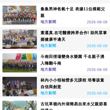
集集男神爸氣十足 表揚11位模範父
親
地方新聞
2026-08-08
素還真.在宅醫療跨界合作! 助民眾掌
握健康半邊天
地方新聞
2026-08-08
斗南田徑場變身水樂園 千名親子湧
入嗨翻斗南
地方新聞
2026-08-08
林內小小領袖營多元課程 培養孩童
自信與創意
地方新聞
2026-08-08
古坑草嶺內外湖簡易自來水父親節喜