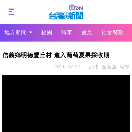
地方新聞
校園
時事
藝文
社會警政
信義鄉明德豐丘村 進入葡萄夏果採收期
2026.07.01
記者 金芸亘 報導