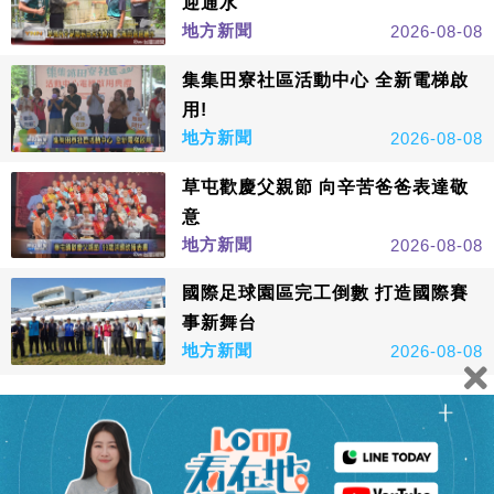
迎通水
地方新聞
2026-08-08
集集田寮社區活動中心 全新電梯啟
用!
地方新聞
2026-08-08
草屯歡慶父親節 向辛苦爸爸表達敬
意
地方新聞
2026-08-08
國際足球園區完工倒數 打造國際賽
事新舞台
地方新聞
2026-08-08
看更多