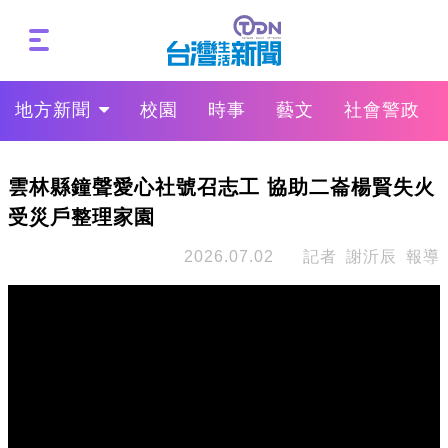
地方新聞
校園
時事
藝文
社會警政
雲林縣鐘聲愛心社號召志工 協助二崙楊賢失火
受災戶整理家園
2026.07.02
記者 謝沂辰 報導