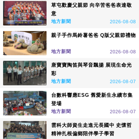
草屯歡慶父親節 向辛苦爸爸表達敬
意
地方新聞
2026-08-08
親子手作馬鈴薯爸爸 Q版父親節禮物
地方新聞
2026-08-08
唐寶寶陶笛與琴音飄揚 展現生命光
彩
地方新聞
2026-08-07
台數科響應ESG 舊愛新生永續市集
登場
地方新聞
2026-08-07
雲科大師資生走進元長國中 史懷哲
精神扎根偏鄉陪伴學子學習