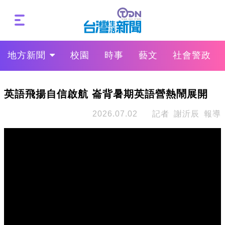
地方新聞
校園
時事
藝文
社會警政
英語飛揚自信啟航 崙背暑期英語營熱鬧展開
2026.07.02
記者 謝沂辰 報導