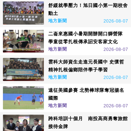
舒緩就學壓力！旭日國小第一期校舍
動土
地方新聞
2026-08-07
二崙來惠國小暑期開辦開口獅營隊
學童從零扎根傳承詔安客家文化
地方新聞
2026-08-07
雲科大師資生走進元長國中 史懷哲
精神扎根偏鄉陪伴學子學習
地方新聞
2026-08-07
遠征美國參賽 北勢棒球隊奪冠揚名
國際
地方新聞
2026-08-07
跨科培訓十個月 南投高商勇奪旅館
接待金牌