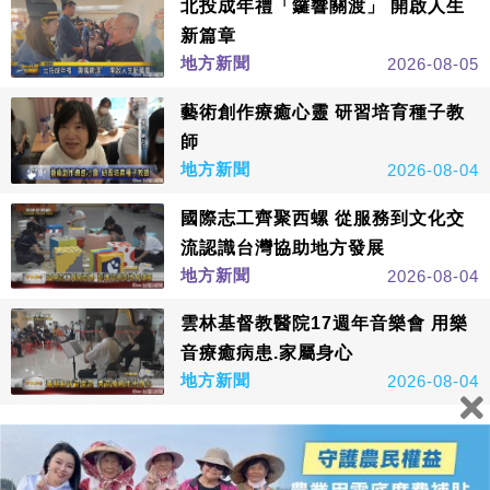
北投成年禮「鑼響關渡」 開啟人生
新篇章
地方新聞
2026-08-05
藝術創作療癒心靈 研習培育種子教
師
地方新聞
2026-08-04
國際志工齊聚西螺 從服務到文化交
流認識台灣協助地方發展
地方新聞
2026-08-04
雲林基督教醫院17週年音樂會 用樂
音療癒病患.家屬身心
地方新聞
2026-08-04
看更多