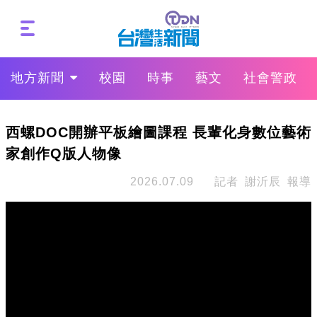
地方新聞
校園
時事
藝文
社會警政
西螺DOC開辦平板繪圖課程 長輩化身數位藝術
家創作Q版人物像
2026.07.09
記者 謝沂辰 報導