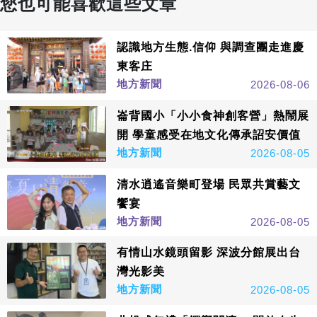
您也可能喜歡這些文章
認識地方生態.信仰 與調查團走進慶
東客庄
地方新聞
2026-08-06
崙背國小「小小食神創客營」熱鬧展
開 學童感受在地文化傳承詔安價值
地方新聞
2026-08-05
清水逍遙音樂町登場 民眾共賞藝文
饗宴
地方新聞
2026-08-05
有情山水鏡頭留影 深波分館展出台
灣光影美
地方新聞
2026-08-05