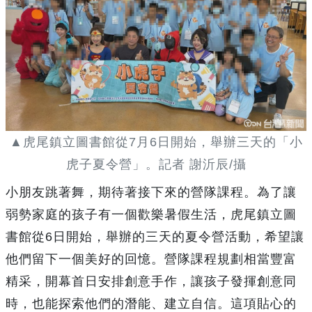
▲虎尾鎮立圖書館從7月6日開始，舉辦三天的「小
虎子夏令營」。記者 謝沂辰/攝
小朋友跳著舞，期待著接下來的營隊課程。為了讓
弱勢家庭的孩子有一個歡樂暑假生活，虎尾鎮立圖
書館從6日開始，舉辦的三天的夏令營活動，希望讓
他們留下一個美好的回憶。營隊課程規劃相當豐富
精采，開幕首日安排創意手作，讓孩子發揮創意同
時，也能探索他們的潛能、建立自信。這項貼心的