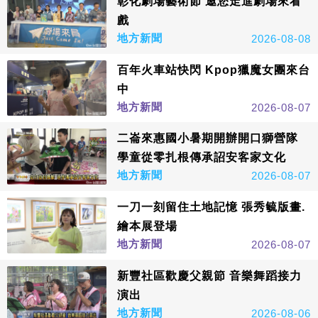
彰化劇場藝術節 邀您走進劇場來看
戲
地方新聞
2026-08-08
百年火車站快閃 Kpop獵魔女團來台
中
地方新聞
2026-08-07
二崙來惠國小暑期開辦開口獅營隊
學童從零扎根傳承詔安客家文化
地方新聞
2026-08-07
一刀一刻留住土地記憶 張秀毓版畫.
繪本展登場
地方新聞
2026-08-07
新豐社區歡慶父親節 音樂舞蹈接力
演出
地方新聞
2026-08-06