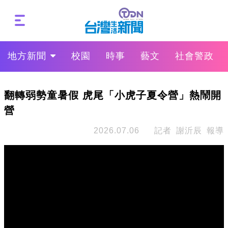
地方新聞
校園
時事
藝文
社會警政
翻轉弱勢童暑假 虎尾「小虎子夏令營」熱鬧開
營
2026.07.06
記者 謝沂辰 報導