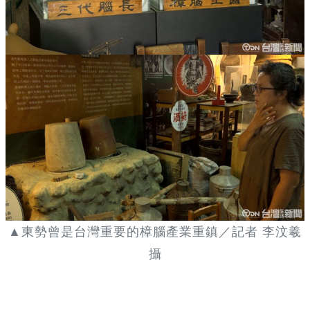
▲東勢曾是台灣重要的樟腦產業重鎮／記者 李汶羲
攝