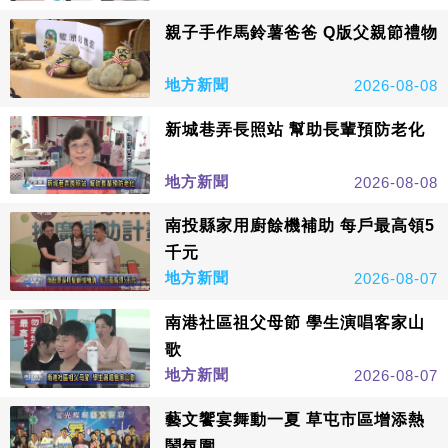
親子手作馬鈴薯爸爸 Q版父親節禮物
地方新聞
2026-08-08
新城巷弄長照站 幫助長輩預防老化
地方新聞
2026-08-08
南投縣家用廚餘機補助 每戶最高領5
千元
地方新聞
2026-08-07
南港社區祖父母節 學生演唱客家山
歌
地方新聞
2026-08-07
藝文饗宴舞動一夏 草屯市區增添熱
鬧氛圍