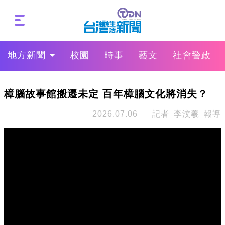
地方新聞
校園
時事
藝文
社會警政
樟腦故事館搬遷未定 百年樟腦文化將消失？
2026.07.06
記者 李汶羲 報導