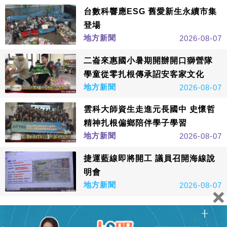
台數科響應ESG 舊愛新生永續市集
登場
地方新聞
2026-08-07
二崙來惠國小暑期開辦開口獅營隊
學童從零扎根傳承詔安客家文化
地方新聞
2026-08-07
雲科大師資生走進元長國中 史懷哲
精神扎根偏鄉陪伴學子學習
地方新聞
2026-08-07
捷運藍線即將開工 議員召開海線說
明會
地方新聞
2026-08-07
看更多