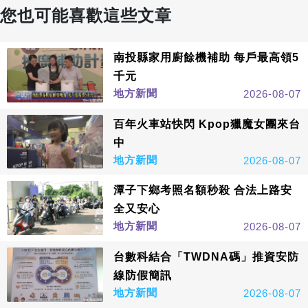
您也可能喜歡這些文章
南投縣家用廚餘機補助 每戶最高領5
千元
地方新聞
2026-08-07
百年火車站快閃 Kpop獵魔女團來台
中
地方新聞
2026-08-07
潭子下鄉考照名額秒殺 合法上路安
全又安心
地方新聞
2026-08-07
台數科結合「TWDNA碼」推資安防
線防假簡訊
地方新聞
2026-08-07