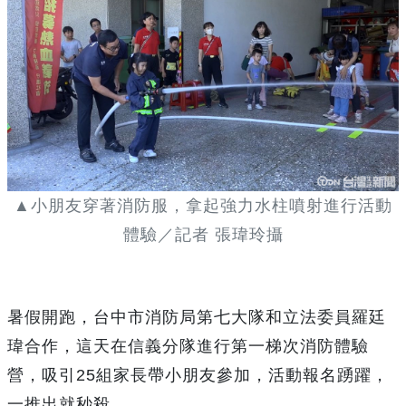
▲小朋友穿著消防服，拿起強力水柱噴射進行活動
體驗／記者 張瑋玲攝
暑假開跑，台中市消防局第七大隊和立法委員羅廷
瑋合作，這天在信義分隊進行第一梯次消防體驗
營，吸引25組家長帶小朋友參加，活動報名踴躍，
一推出就秒殺。