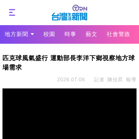
地方新聞
校園
時事
藝文
社會警政
匹克球風氣盛行 運動部長李洋下鄉視察地方球
場需求
2026.07.06
記者 陳佳昇 報導