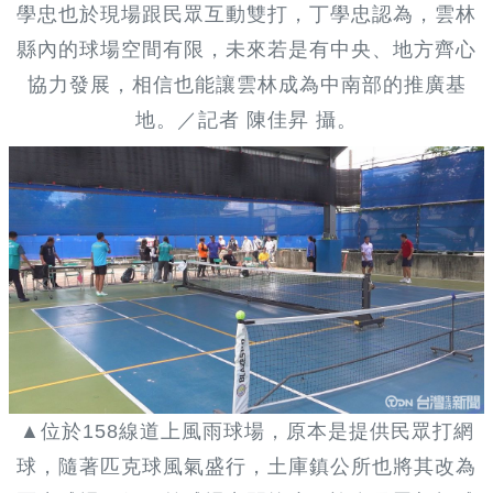
學忠也於現場跟民眾互動雙打，丁學忠認為，雲林
縣內的球場空間有限，未來若是有中央、地方齊心
協力發展，相信也能讓雲林成為中南部的推廣基
地。／記者 陳佳昇 攝。
▲位於158線道上風雨球場，原本是提供民眾打網
球，隨著匹克球風氣盛行，土庫鎮公所也將其改為