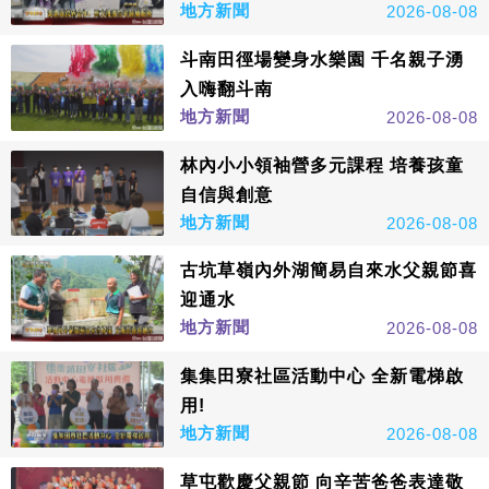
地方新聞
2026-08-08
斗南田徑場變身水樂園 千名親子湧
入嗨翻斗南
地方新聞
2026-08-08
林內小小領袖營多元課程 培養孩童
自信與創意
地方新聞
2026-08-08
古坑草嶺內外湖簡易自來水父親節喜
迎通水
地方新聞
2026-08-08
集集田寮社區活動中心 全新電梯啟
用!
地方新聞
2026-08-08
草屯歡慶父親節 向辛苦爸爸表達敬