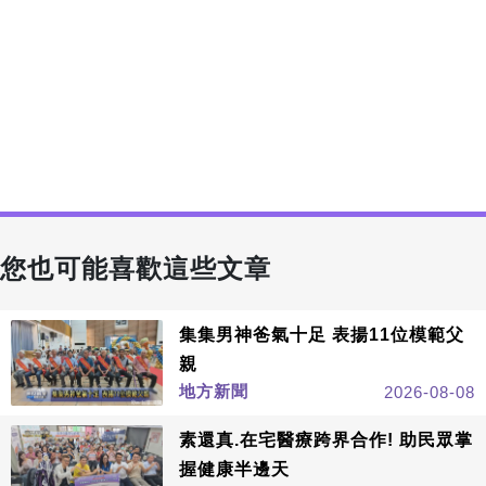
您也可能喜歡這些文章
集集男神爸氣十足 表揚11位模範父
親
地方新聞
2026-08-08
素還真.在宅醫療跨界合作! 助民眾掌
握健康半邊天