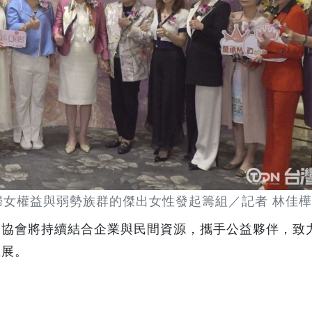
婦女權益與弱勢族群的傑出女性發起籌組／記者 林佳樺
，協會將持續結合企業與民間資源，攜手公益夥伴，致
推展。