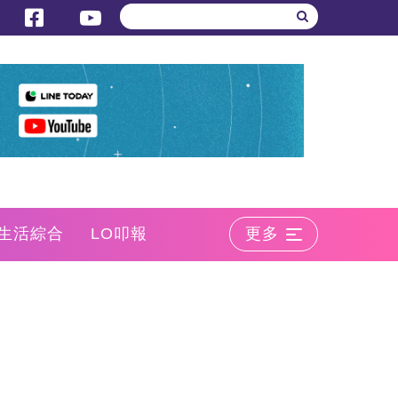
生活綜合
LO叩報
更多