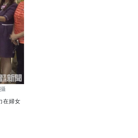
攝
力在婦女