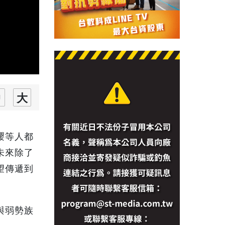
瓔等人都
未來除了
望傳遞到
與弱勢族