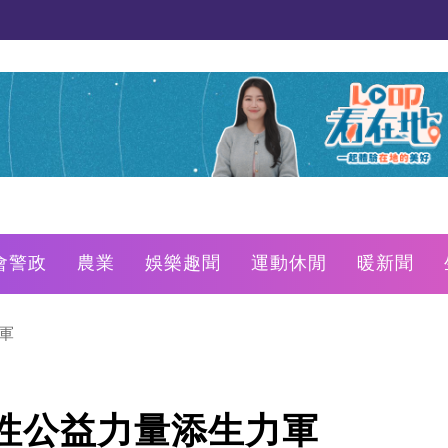
會警政
農業
娛樂趣聞
運動休閒
暖新聞
軍
性公益力量添生力軍