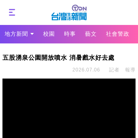
地方新聞
校園
時事
藝文
社會警政
五股湧泉公園開放噴水 消暑戲水好去處
2026.07.06
記者 報導