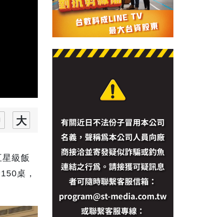
五星級飯
50桌，