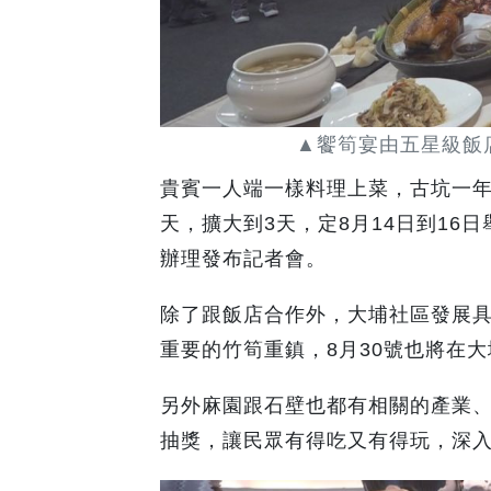
▲饗筍宴由五星級飯店
貴賓一人端一樣料理上菜，古坑一年
天，擴大到3天，定8月14日到16
辦理發布記者會。
除了跟飯店合作外，大埔社區發展
重要的竹筍重鎮，8月30號也將在
另外麻園跟石壁也都有相關的產業
抽獎，讓民眾有得吃又有得玩，深