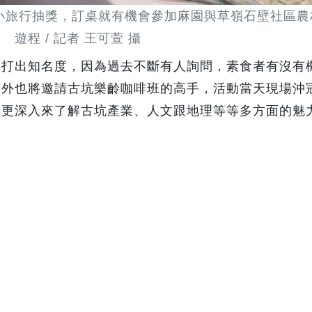
小旅行抽獎，訂桌就有機會參加麻園與草嶺石壁社區農
遊程 / 記者 王可萱 攝
功打出知名度，因為過去不斷有人詢問，素食者有沒有
另外也將邀請古坑樂齡咖啡班的高手，活動當天現場沖
眾更深入來了解古坑產業、人文跟地理等等多方面的魅