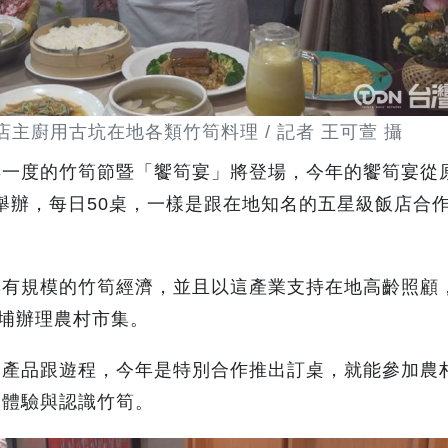
主廚用古坑在地各類竹筍料理 / 記者 王可萱 攝
一度的竹筍節暨「饗筍宴」將登場，今年的饗筍宴從
日舉辦，每日50桌，一樣是跟在地知名的五星級飯店合
具有規模的竹筍經濟，並且以這產業支持在地高齡照顧
大埔辦理農村市集。
、產品跟遊程，今年是特別合作推出訂桌，就能參加農
入體驗與認識竹筍。