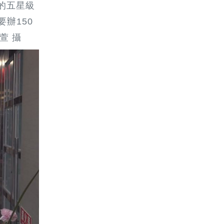
的五星級
辦150
萱 攝