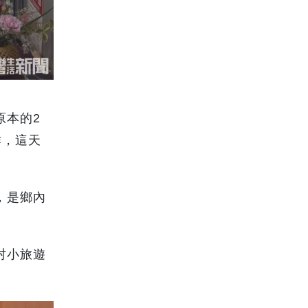
原本的2
作，這天
，是鄉內
村小旅遊