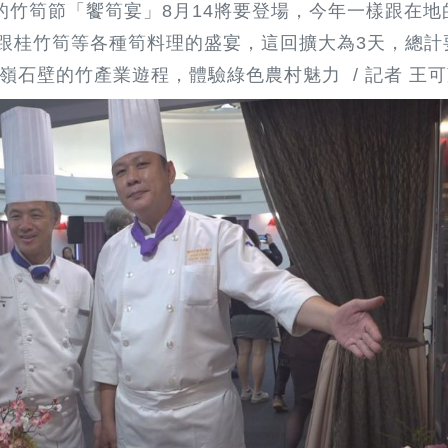
的竹筍節「饗筍宴」8月14將要登場，今年一樣跟在地
跟桂竹筍等各種筍料理的盛宴，這回擴大為3天，總計要
石壁的竹產業遊程，體驗綠色農村魅力 / 記者 王可