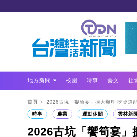
地方新聞
校園
時事
藝文
社
政治
財經
LO叩敲敲門
首頁
2026古坑「饗筍宴」擴大辦理 吃桌還
時事
農業
運動休閒
雲林新
2026古坑「饗筍宴