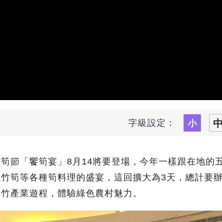
字級設定：
筍節「饗筍宴」8月14將要登場，今年一樣跟在地的
竹筍等各種筍料理的盛宴，這回擴大為3天，總計要辦1
的竹產業遊程，體驗綠色農村魅力。