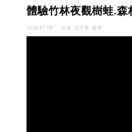
體驗竹林夜觀樹蛙.森
2026.07.06
記者 王可萱 報導