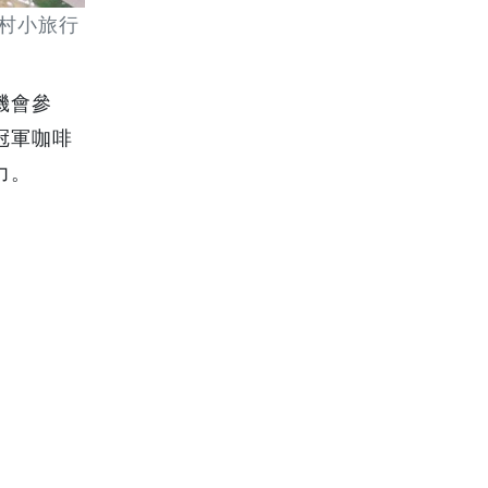
村小旅行
機會參
冠軍咖啡
力。