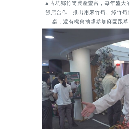
▲古坑鄉竹筍農產豐富，每年盛大
飯店合作，推出用麻竹筍、綠竹筍
桌，還有機會抽獎參加麻園跟草嶺