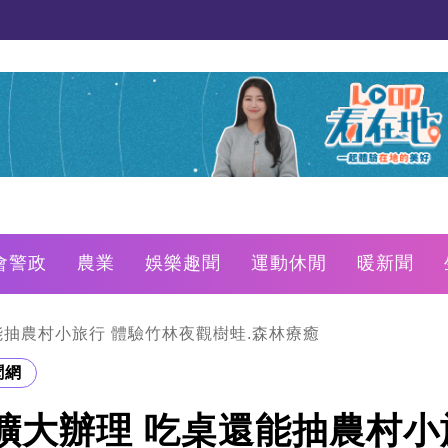
會警政
農業
娛樂趣聞
運動休閒
暖新聞
能抽農村小旅行 體驗竹林夜觀樹蛙.森林療癒
聞網
」擴大辦理 吃桌還能抽農村小