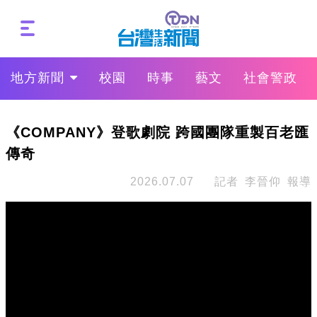
地方新聞
校園
時事
藝文
社會警政
《COMPANY》登歌劇院 跨國團隊重製百老匯
傳奇
2026.07.07
記者 李晉仰 報導