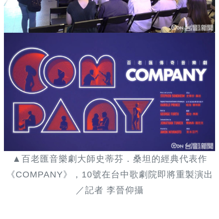
▲百老匯音樂劇大師史蒂芬．桑坦的經典代表作
《COMPANY》，10號在台中歌劇院即將重製演出
／記者 李晉仰攝