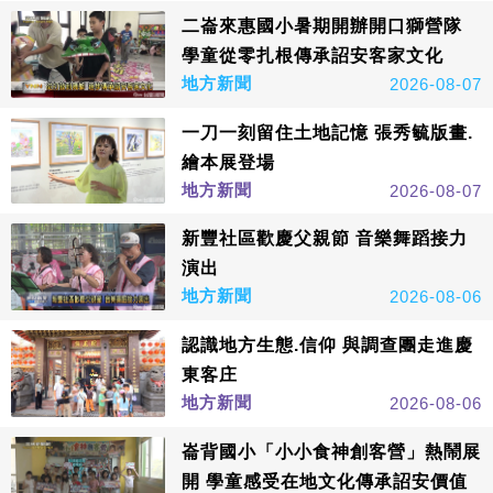
二崙來惠國小暑期開辦開口獅營隊
學童從零扎根傳承詔安客家文化
地方新聞
2026-08-07
一刀一刻留住土地記憶 張秀毓版畫.
繪本展登場
地方新聞
2026-08-07
新豐社區歡慶父親節 音樂舞蹈接力
演出
地方新聞
2026-08-06
認識地方生態.信仰 與調查團走進慶
東客庄
地方新聞
2026-08-06
崙背國小「小小食神創客營」熱鬧展
開 學童感受在地文化傳承詔安價值