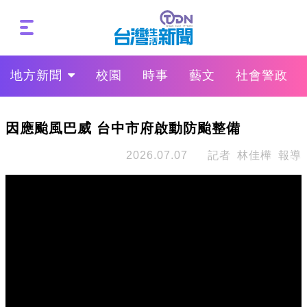
地方新聞
校園
時事
藝文
社會警政
因應颱風巴威 台中市府啟動防颱整備
2026.07.07
記者 林佳樺 報導