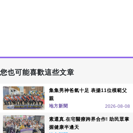
您也可能喜歡這些文章
集集男神爸氣十足 表揚11位模範父
親
地方新聞
2026-08-08
素還真.在宅醫療跨界合作! 助民眾掌
握健康半邊天