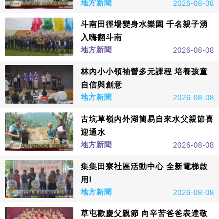
地方新聞
2026-08-08
斗南田徑場變身水樂園 千名親子湧
入嗨翻斗南
地方新聞
2026-08-08
林內小小領袖營多元課程 培養孩童
自信與創意
地方新聞
2026-08-08
古坑草嶺內外湖簡易自來水父親節喜
迎通水
地方新聞
2026-08-08
集集田寮社區活動中心 全新電梯啟
用!
地方新聞
2026-08-08
草屯歡慶父親節 向辛苦爸爸表達敬