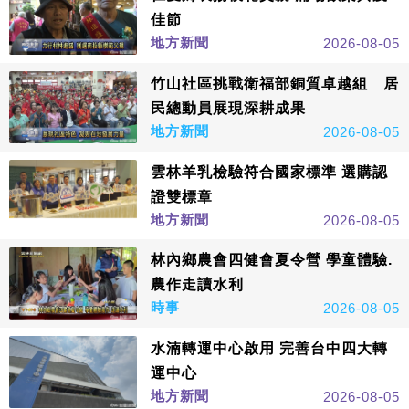
佳節
地方新聞
2026-08-05
竹山社區挑戰衛福部銅質卓越組 居
民總動員展現深耕成果
地方新聞
2026-08-05
雲林羊乳檢驗符合國家標準 選購認
證雙標章
地方新聞
2026-08-05
林內鄉農會四健會夏令營 學童體驗.
農作走讀水利
時事
2026-08-05
水湳轉運中心啟用 完善台中四大轉
運中心
地方新聞
2026-08-05