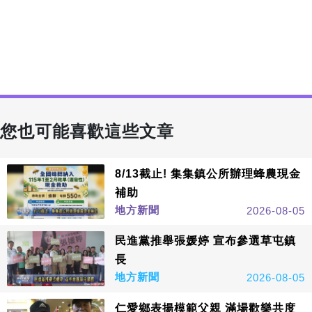
您也可能喜歡這些文章
8/13截止! 集集鎮公所辦理蜂農現金
補助
地方新聞
2026-08-05
民進黨推舉張媛婷 宣布參選草屯鎮
長
地方新聞
2026-08-05
仁愛鄉表揚模範父親 滿場歡樂共度