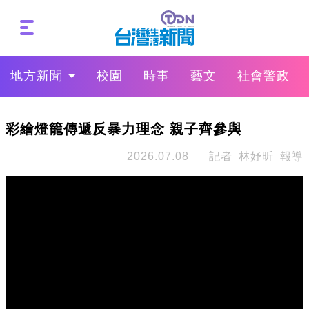
地方新聞
校園
時事
藝文
社會警政
彩繪燈籠傳遞反暴力理念 親子齊參與
2026.07.08
記者 林妤昕 報導