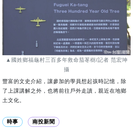
▲國姓鄉福龜村三百多年救命茄苳樹/記者 范宏坤
攝
豐富的文史介紹，讓參加的學員想起孩時記憶，除
了上課講解之外，也將前往戶外走讀，親近在地鄉
土文化。
時事
南投新聞