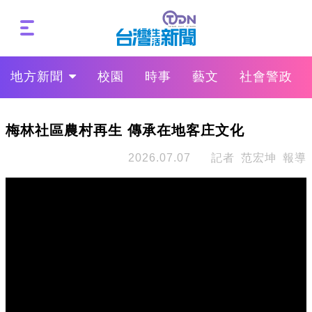
地方新聞
校園
時事
藝文
社會警政
梅林社區農村再生 傳承在地客庄文化
2026.07.07
記者 范宏坤 報導