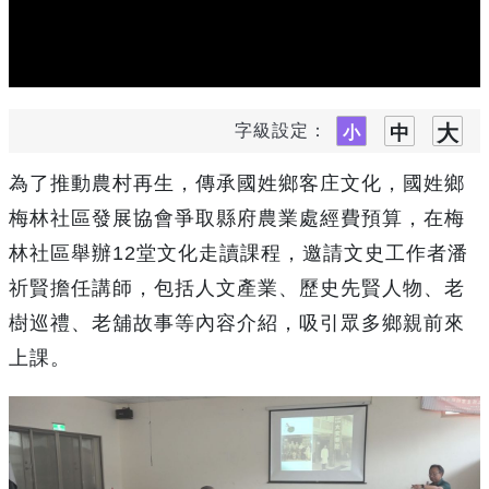
字級設定：
為了推動農村再生，傳承國姓鄉客庄文化，國姓鄉
梅林社區發展協會爭取縣府農業處經費預算，在梅
林社區舉辦12堂文化走讀課程，邀請文史工作者潘
祈賢擔任講師，包括人文產業、歷史先賢人物、老
樹巡禮、老舖故事等內容介紹，吸引眾多鄉親前來
上課。