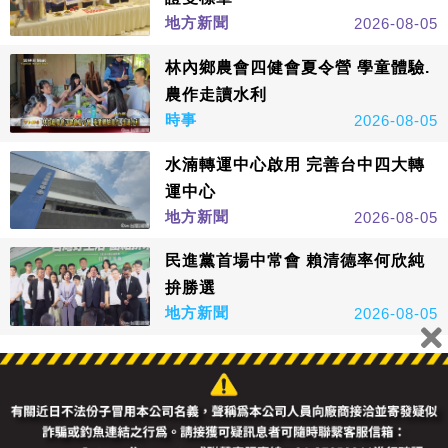
地方新聞
2026-08-05
林內鄉農會四健會夏令營 學童體驗.
農作走讀水利
時事
2026-08-05
水湳轉運中心啟用 完善台中四大轉
運中心
地方新聞
2026-08-05
民進黨首場中常會 賴清德率何欣純
拚勝選
地方新聞
2026-08-05
看更多