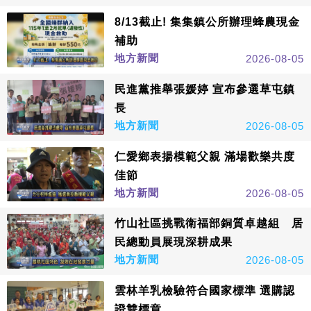
8/13截止! 集集鎮公所辦理蜂農現金
補助
地方新聞
2026-08-05
民進黨推舉張媛婷 宣布參選草屯鎮
長
地方新聞
2026-08-05
仁愛鄉表揚模範父親 滿場歡樂共度
佳節
地方新聞
2026-08-05
竹山社區挑戰衛福部銅質卓越組 居
民總動員展現深耕成果
地方新聞
2026-08-05
雲林羊乳檢驗符合國家標準 選購認
證雙標章