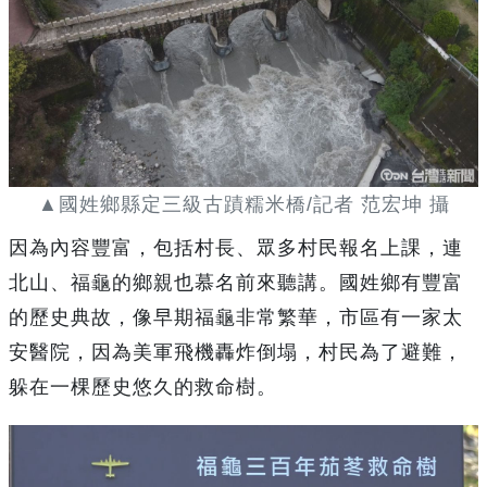
▲國姓鄉縣定三級古蹟糯米橋/記者 范宏坤 攝
因為內容豐富，包括村長、眾多村民報名上課，連
北山、福龜的鄉親也慕名前來聽講。國姓鄉有豐富
的歷史典故，像早期福龜非常繁華，市區有一家太
安醫院，因為美軍飛機轟炸倒塌，村民為了避難，
躲在一棵歷史悠久的救命樹。