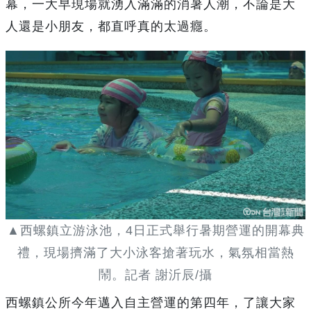
幕，一大早現場就湧入滿滿的消暑人潮，不論是大
人還是小朋友，都直呼真的太過癮。
▲西螺鎮立游泳池，4日正式舉行暑期營運的開幕典
禮，現場擠滿了大小泳客搶著玩水，氣氛相當熱
鬧。記者 謝沂辰/攝
西螺鎮公所今年邁入自主營運的第四年，了讓大家