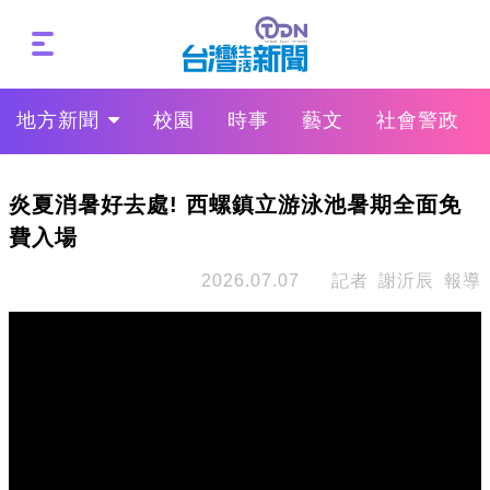
地方新聞
校園
時事
藝文
社會警政
炎夏消暑好去處! 西螺鎮立游泳池暑期全面免
費入場
2026.07.07
記者 謝沂辰 報導