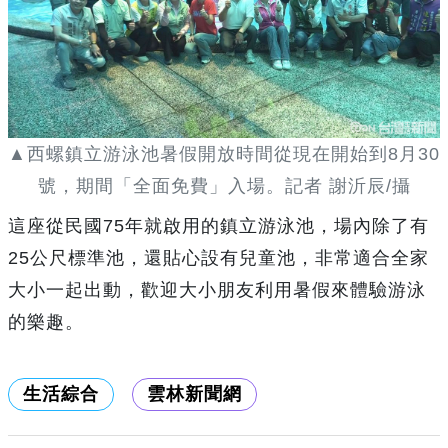
▲西螺鎮立游泳池暑假開放時間從現在開始到8月30
號，期間「全面免費」入場。記者 謝沂辰/攝
這座從民國75年就啟用的鎮立游泳池，場內除了有
25公尺標準池，還貼心設有兒童池，非常適合全家
大小一起出動，歡迎大小朋友利用暑假來體驗游泳
的樂趣。
生活綜合
雲林新聞網