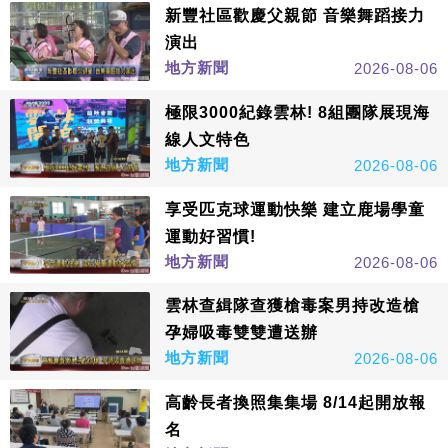
新豐社區歡慶父親節 音樂舞蹈接力
演出
地方新聞
2026-08-06
極限3000紀錄雲林! 8組團隊展現海
線人文特色
地方新聞
2026-08-06
享受匹克球運動快樂 建立鹿場學童
運動好習慣!
地方新聞
2026-08-06
雲林查緝隊查獲槍毒案男持改造槍
孕婦吸毒雙雙遭送辦
地方新聞
2026-08-06
高齡長者換照集集場 8/14起開放報
名