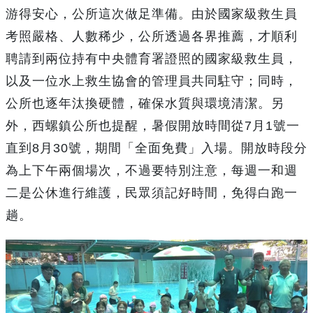
游得安心，公所這次做足準備。由於國家級救生員
考照嚴格、人數稀少，公所透過各界推薦，才順利
聘請到兩位持有中央體育署證照的國家級救生員，
以及一位水上救生協會的管理員共同駐守；同時，
公所也逐年汰換硬體，確保水質與環境清潔。另
外，西螺鎮公所也提醒，暑假開放時間從7月1號一
直到8月30號，期間「全面免費」入場。開放時段分
為上下午兩個場次，不過要特別注意，每週一和週
二是公休進行維護，民眾須記好時間，免得白跑一
趟。